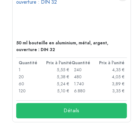
50 ml bouteille en aluminium, métal, argent,
ouverture : DIN 32
té
Quantité
Prix à l'unité
Quantité
Prix à l'unité
 €
1
5,55 €
240
4,35 €
 €
20
5,38 €
480
4,05 €
 €
60
5,24 €
1.740
3,89 €
 €
120
5,10 €
6.880
3,35 €
Détails