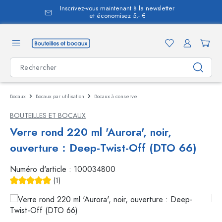
Inscrivez-vous maintenant à la newsletter
tenu principal
et économisez 5,- €
Bocaux
Bocaux par utilisation
Bocaux à conserve
BOUTEILLES ET BOCAUX
Verre rond 220 ml 'Aurora', noir,
ouverture : Deep-Twist-Off (DTO 66)
Numéro d'article :
100034800
(1)
Note moyenne de 5 sur 5 étoiles