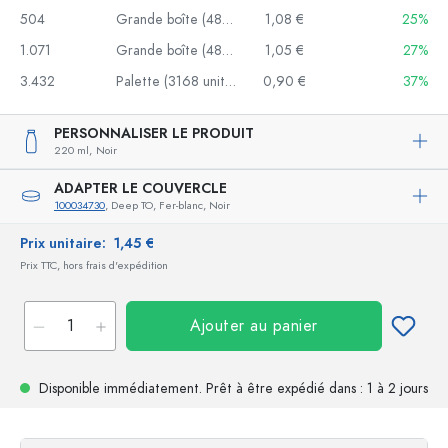
504
Grande boîte (48 unités)
1,08 €
25%
1.071
Grande boîte (48 unités)
1,05 €
27%
3.432
Palette (3168 unités)
0,90 €
37%
PERSONNALISER LE PRODUIT
220 ml,
Noir
ADAPTER LE COUVERCLE
100034730
, Deep TO, Fer-blanc, Noir
Prix unitaire:
1,45 €
Prix TTC, hors frais d'expédition
Ajouter au panier
Disponible immédiatement.
Prêt à être expédié
dans : 1 à 2 jours