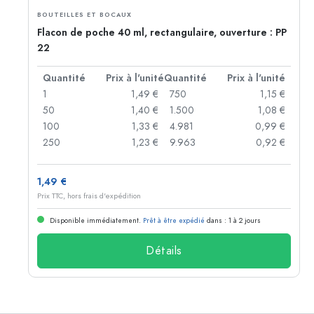
BOUTEILLES ET BOCAUX
Flacon de poche 40 ml, rectangulaire, ouverture : PP
22
té
Quantité
Prix à l'unité
Quantité
Prix à l'unité
 €
1
1,49 €
750
1,15 €
 €
50
1,40 €
1.500
1,08 €
 €
100
1,33 €
4.981
0,99 €
 €
250
1,23 €
9.963
0,92 €
1,49 €
Prix TTC, hors frais d'expédition
Disponible immédiatement.
Prêt à être expédié
dans : 1 à 2 jours
Détails