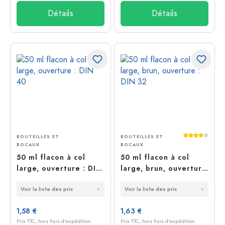
Détails
Détails
Note moyenn
BOUTEILLES ET
BOUTEILLES ET
BOCAUX
BOCAUX
50 ml flacon à col
50 ml flacon à col
large, ouverture : DIN
large, brun, ouverture
40
: DIN 32
Voir la liste des prix
Voir la liste des prix
1,58 €
1,63 €
Prix TTC, hors frais d'expédition
Prix TTC, hors frais d'expédition