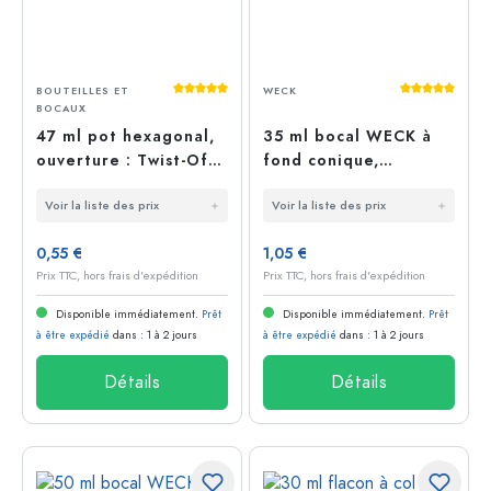
Note moyenne de 5 sur 5 étoiles
Note moyenn
BOUTEILLES ET
WECK
BOCAUX
47 ml pot hexagonal,
35 ml bocal WECK à
ouverture : Twist-Off
fond conique,
(TO 43)
ouverture : bord rond
Voir la liste des prix
Voir la liste des prix
0,55 €
1,05 €
Prix TTC, hors frais d'expédition
Prix TTC, hors frais d'expédition
Disponible immédiatement.
Prêt
Disponible immédiatement.
Prêt
à être expédié
dans : 1 à 2 jours
à être expédié
dans : 1 à 2 jours
Détails
Détails