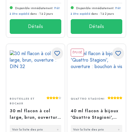
Disponible immédiatement.
Prêt
Disponible immédiatement.
Prêt
à être expédié
dans : 1 à 2 jours
à être expédié
dans : 1 à 2 jours
Détails
Détails
ÉPUISÉ
Note moyenne de 4 sur 5 étoiles
Note moyenn
BOUTEILLES ET
QUATTRO STAGIONI
BOCAUX
30 ml flacon à col
40 ml flacon à bijoux
large, brun, ouverture
'Quattro Stagioni',
: DIN 32
ouverture : bouchon à
Voir la liste des prix
Voir la liste des prix
vis