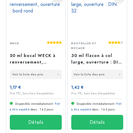
Note moyenne de 5 sur 5 étoiles
Note moyenn
WECK
BOUTEILLES ET
BOCAUX
50 ml bocal WECK à
30 ml flacon à col
renversement,
large, ouverture : DIN
ouverture : bord rond
32
Voir la liste des prix
Voir la liste des prix
1,17 €
1,42 €
Prix TTC, hors frais d'expédition
Prix TTC, hors frais d'expédition
Disponible immédiatement.
Prêt
Disponible immédiatement.
Prêt
à être expédié
dans : 1 à 2 jours
à être expédié
dans : 1 à 2 jours
Détails
Détails