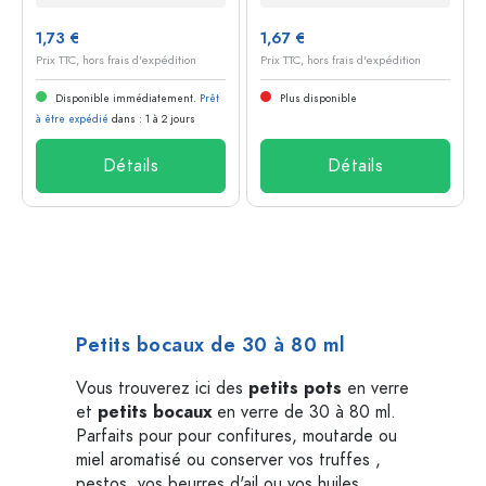
1,73 €
1,67 €
Prix TTC, hors frais d'expédition
Prix TTC, hors frais d'expédition
Disponible immédiatement.
Prêt
Plus disponible
à être expédié
dans : 1 à 2 jours
Détails
Détails
Petits bocaux de 30 à 80 ml
Vous trouverez ici des
petits pots
en verre
et
petits bocaux
en verre de 30 à 80 ml.
Parfaits pour pour confitures, moutarde ou
miel aromatisé ou conserver vos truffes ,
pestos, vos beurres d'ail ou vos huiles