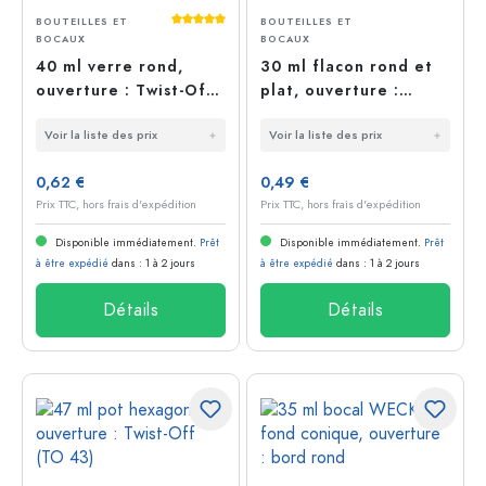
Note moyenne de 5 sur 5 étoiles
BOUTEILLES ET
BOUTEILLES ET
BOCAUX
BOCAUX
40 ml verre rond,
30 ml flacon rond et
ouverture : Twist-Off
plat, ouverture :
(TO 43)
Twist-Off (TO 43)
Voir la liste des prix
Voir la liste des prix
0,62 €
0,49 €
Prix TTC, hors frais d'expédition
Prix TTC, hors frais d'expédition
Disponible immédiatement.
Prêt
Disponible immédiatement.
Prêt
à être expédié
dans : 1 à 2 jours
à être expédié
dans : 1 à 2 jours
Détails
Détails