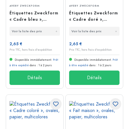
AVERY ZWECKFORM
AVERY ZWECKFORM
Étiquettes Zweckform
Étiquettes Zweckform
« Cadre bleu »,
« Cadre doré »,
rectangulaires,
ovales, papier, blanc-
Voir la liste des prix
Voir la liste des prix
papier, blanc-bleu
or
2,65 €
2,65 €
Prix TTC, hors frais d'expédition
Prix TTC, hors frais d'expédition
Disponible immédiatement.
Prêt
Disponible immédiatement.
Prêt
à être expédié
dans : 1 à 2 jours
à être expédié
dans : 1 à 2 jours
Détails
Détails