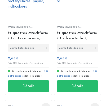
AVERY ZWECKFORM
AVERY ZWECKFORM
Étiquettes Zweckform
Étiquettes Zweckform
« Fruits colorés »,
« Cadre étoilé »,
rectangulaires,
papier, or
Voir la liste des prix
Voir la liste des prix
papier, multicolores
2,65 €
2,65 €
Prix TTC, hors frais d'expédition
Prix TTC, hors frais d'expédition
Disponible immédiatement.
Prêt
Disponible immédiatement.
Prêt
à être expédié
dans : 1 à 2 jours
à être expédié
dans : 1 à 2 jours
Détails
Détails