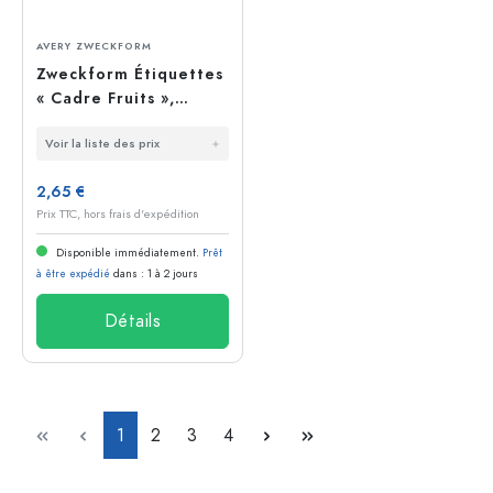
AVERY ZWECKFORM
Zweckform Étiquettes
« Cadre Fruits »,
ovales, papier,
Voir la liste des prix
multicolores
2,65 €
Prix TTC, hors frais d'expédition
Disponible immédiatement.
Prêt
à être expédié
dans : 1 à 2 jours
Détails
Page
Page
Page
Page
1
2
3
4