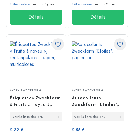
à être expédié
dans : 1 à 2 jours
à être expédié
dans : 1 à 2 jours
Détails
Détails
AVERY ZWECKFORM
AVERY ZWECKFORM
Étiquettes Zweckform
Autocollants
« Fruits à noyau »,
Zweckform 'Étoiles',
rectangulaires,
papier, or
Voir la liste des prix
Voir la liste des prix
papier, multicolores
2,32 €
2,55 €