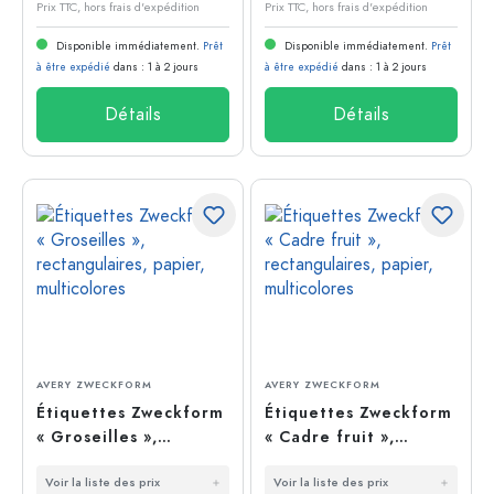
Prix TTC, hors frais d'expédition
Prix TTC, hors frais d'expédition
Disponible immédiatement.
Prêt
Disponible immédiatement.
Prêt
à être expédié
dans : 1 à 2 jours
à être expédié
dans : 1 à 2 jours
Détails
Détails
AVERY ZWECKFORM
AVERY ZWECKFORM
Étiquettes Zweckform
Étiquettes Zweckform
« Groseilles »,
« Cadre fruit »,
rectangulaires,
rectangulaires,
Voir la liste des prix
Voir la liste des prix
papier, multicolores
papier, multicolores