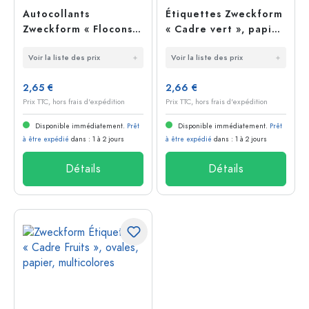
Autocollants
Étiquettes Zweckform
Zweckform « Flocons
« Cadre vert », papier,
de neige », papier,
vert
Voir la liste des prix
Voir la liste des prix
argenté
2,65 €
2,66 €
Prix TTC, hors frais d'expédition
Prix TTC, hors frais d'expédition
Disponible immédiatement.
Prêt
Disponible immédiatement.
Prêt
à être expédié
dans : 1 à 2 jours
à être expédié
dans : 1 à 2 jours
Détails
Détails