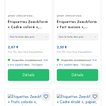
AVERY ZWECKFORM
AVERY ZWECKFORM
Étiquettes Zweckform
Étiquettes Zweckform
« Cadre coloré »,
« Fait maison »,
ovales, papier,
ovales, papier,
Voir la liste des prix
Voir la liste des prix
multicolores
multicolores
2,67 €
2,55 €
Prix TTC, hors frais d'expédition
Prix TTC, hors frais d'expédition
Disponible immédiatement.
Prêt
Disponible immédiatement.
Prêt
à être expédié
dans : 1 à 2 jours
à être expédié
dans : 1 à 2 jours
Détails
Détails