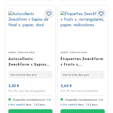
AVERY ZWECKFORM
AVERY ZWECKFORM
Autocollants
Étiquettes Zweckform
Zweckform « Sapins
« Fruits »,
de Noël », papier,
rectangulaires,
Voir la liste des prix
Voir la liste des prix
doré
papier, multicolores
2,55 €
2,65 €
Prix TTC, hors frais d'expédition
Prix TTC, hors frais d'expédition
Disponible immédiatement.
Prêt
Disponible immédiatement.
Prêt
à être expédié
dans : 1 à 2 jours
à être expédié
dans : 1 à 2 jours