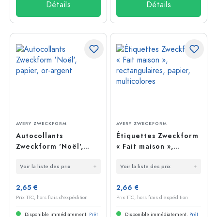
Détails
Détails
AVERY ZWECKFORM
AVERY ZWECKFORM
Autocollants
Étiquettes Zweckform
Zweckform 'Noël',
« Fait maison »,
papier, or-argent
rectangulaires,
Voir la liste des prix
Voir la liste des prix
papier, multicolores
2,65 €
2,66 €
Prix TTC, hors frais d'expédition
Prix TTC, hors frais d'expédition
Disponible immédiatement.
Prêt
Disponible immédiatement.
Prêt