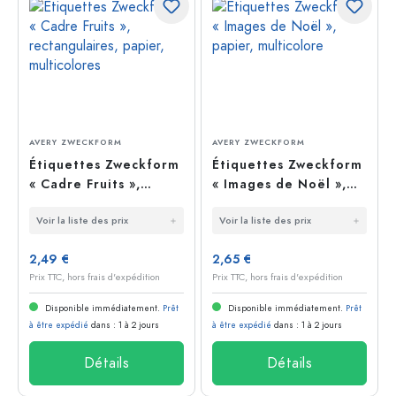
AVERY ZWECKFORM
AVERY ZWECKFORM
Étiquettes Zweckform
Étiquettes Zweckform
« Cadre Fruits »,
« Images de Noël »,
rectangulaires,
papier, multicolore
Voir la liste des prix
Voir la liste des prix
papier, multicolores
2,49 €
2,65 €
Prix TTC, hors frais d'expédition
Prix TTC, hors frais d'expédition
Disponible immédiatement.
Prêt
Disponible immédiatement.
Prêt
à être expédié
dans : 1 à 2 jours
à être expédié
dans : 1 à 2 jours
Détails
Détails