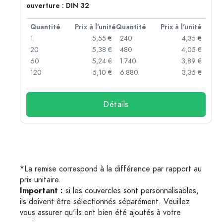
ouverture : DIN 32
té
Quantité
Prix à l'unité
Quantité
Prix à l'unité
 €
1
5,55 €
240
4,35 €
 €
20
5,38 €
480
4,05 €
 €
60
5,24 €
1.740
3,89 €
 €
120
5,10 €
6.880
3,35 €
Détails
*La remise correspond à la différence par rapport au
prix unitaire.
Important :
si les couvercles sont personnalisables,
ils doivent être sélectionnés séparément. Veuillez
vous assurer qu'ils ont bien été ajoutés à votre