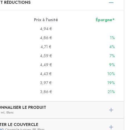
ET RÉDUCTIONS
750 ml
1000 ml
Prix à l'unité
Épargne*
4,94 €
4,86 €
1%
4,71 €
4%
4,59 €
7%
4,49 €
9%
4,43 €
10%
f
3,97 €
19%
3,86 €
21%
es
ONNALISER LE PRODUIT
 ml,
Blanc
TER LE COUVERCLE
260
, Couvercle à visser, PP, Blanc
Exemple de présentation