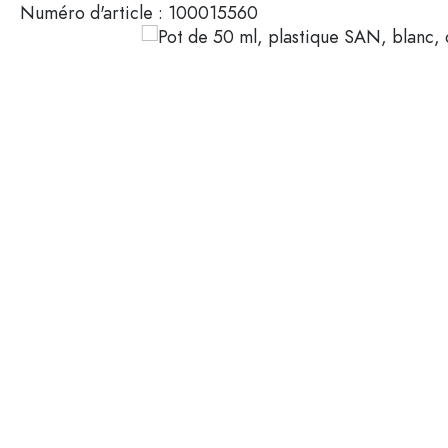
Numéro d'article :
100015560
Mignonnettes
Contenants cosmétiques
Bouteilles en verre 100 ml
Bouteilles en verre 200 ml
Contenants en plastique
Couvercles et fermetures
Bouteilles par fonction
Flacons compte-gouttes
Accessoires
Bouteilles à bouchon méca
Marques
Bouteilles par application
Secteurs
Bouteilles d'huile et de vina
Bouteilles de vin
Offres spéciales
Bouteilles de bière
Gourdes
Nouveautés
Flacons pharmaceutiques
Bouteilles de lait
Guide
Bouteilles d'alcool
Recettes