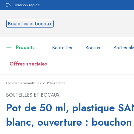
Livraison rapide
echerche
Passer à la navigation principale
Produits
Bouteilles
Bocaux
Boîtes ali
Offres spéciales
Contenants cosmétiques
Pots à crème
Bouteilles
Voir la catégorie Bouteil
BOUTEILLES ET BOCAUX
Bocaux
Bouteilles par marque
Pot de 50 ml, plastique SA
Bouteilles WECK
Boîtes alimentaires
blanc, ouverture : bouchon 
Vaisselle
Bouteilles par volume