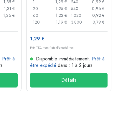
1,35 €
1
1,29 €
240
0,99 €
1
1,31 €
20
1,25 €
540
0,96 €
20
1,26 €
60
1,22 €
1.020
0,92 €
50
120
1,19 €
3.800
0,79 €
100
1,29 €
10,4
Prix TTC, hors frais d'expédition
Prix TTC,
.
Prêt à
Disponible immédiatement.
Prêt à
Dis
rs
être expédié
dans : 1 à 2 jours
être 
Détails