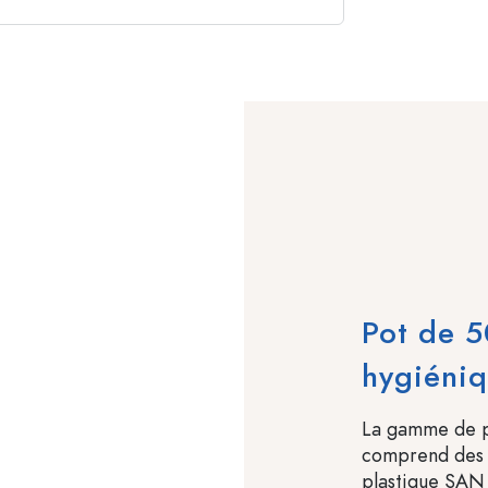
Pot de 
hygiéniq
La gamme de p
comprend des p
plastique SAN 