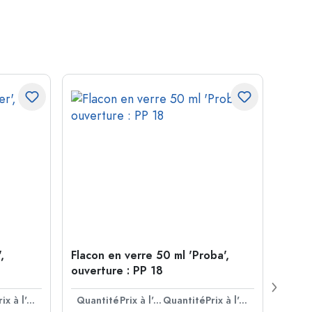
,
Flacon en verre 50 ml 'Proba',
Cloc
ouverture : PP 18
Prix à l'unité
Quantité
Prix à l'unité
Quantité
Prix à l'unité
Quan