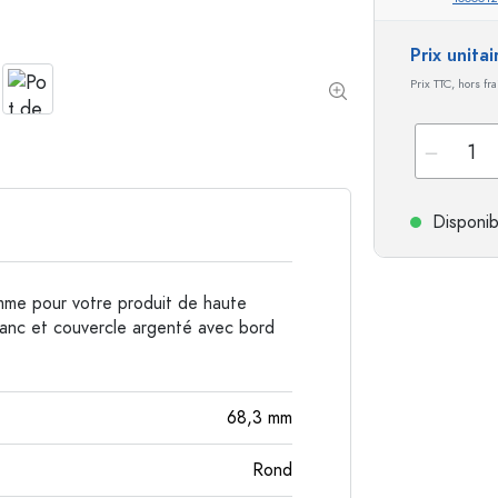
Bouteilles de forme spéciale
Bouteilles cylindriqu
Prix unita
Bouteilles à épaulement rond
Dames-jeannes
Prix TTC, hors fr
Flasques
Bouteilles à col large
Bouteilles en grès
Disponib
Bouteilles en aluminium
mme pour votre produit de haute
blanc et couvercle argenté avec bord
68,3
mm
Rond