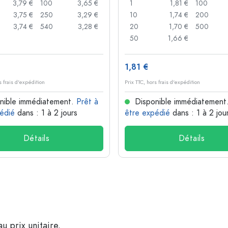
3,79 €
100
3,65 €
1
1,81 €
100
3,75 €
250
3,29 €
10
1,74 €
200
3,74 €
540
3,28 €
20
1,70 €
500
50
1,66 €
1,81 €
s frais d'expédition
Prix TTC, hors frais d'expédition
nible immédiatement.
Prêt à
Disponible immédiatement
édié
dans : 1 à 2 jours
être expédié
dans : 1 à 2 jou
Détails
Détails
u prix unitaire.