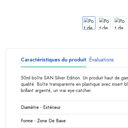
Bouteilles par forme
Bouteilles apothicaire
Bouteilles à anse
Bouteilles à goulot long
Bouteilles polygonales
Bouteilles par matière
Bouteilles en verre
Caractéristiques du produit
Évaluations
Bouteilles en plastique
50ml boîte SAN Silver Edition. Un produit haut de ga
qualité. Boîte transparente en plastique avec insert 
brillant argenté, un vrai eye-catcher.
Diamètre - Extérieur
Forme - Zone De Base