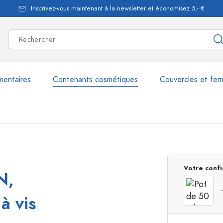
Inscrivez-vous maintenant à la newsletter et économisez 5,- €
mentaires
Contenants cosmétiques
Couvercles et fer
les
plus de 2.500 produits et 
Votre confi
N,
Bouteilles Estal
à vis