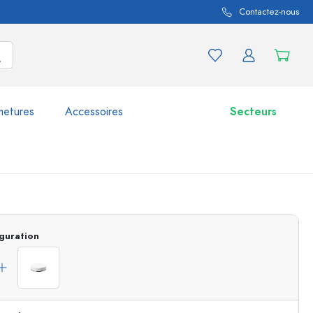
Contactez-nous
metures
Accessoires
Secteurs
variations de produits
Bocaux
Découvrir maintenant
guration
Acheter maintenant