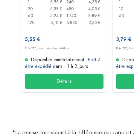
,06 €
1
5,55 €
240
4,35 €
1
,05 €
20
5,38 €
480
4,05 €
10
,04 €
60
5,24 €
1.740
3,89 €
50
,03 €
120
5,10 €
6.880
3,35 €
5,55 €
3,79 €
Prix TTC, hors frais d'expédition
Prix TTC, hor
rêt à
Disponible immédiatement.
Prêt à
Dispo
être expédié
dans : 1 à 2 jours
être exp
Détails
*La remise correspond à la différence par rapport a