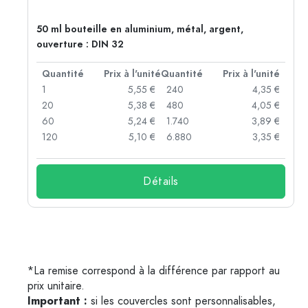
50 ml bouteille en aluminium, métal, argent,
ouverture : DIN 32
té
Quantité
Prix à l'unité
Quantité
Prix à l'unité
 €
1
5,55 €
240
4,35 €
 €
20
5,38 €
480
4,05 €
 €
60
5,24 €
1.740
3,89 €
 €
120
5,10 €
6.880
3,35 €
Détails
*La remise correspond à la différence par rapport au
prix unitaire.
Important :
si les couvercles sont personnalisables,