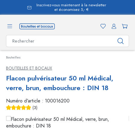
Inscrivez-vous maintenant à la newsletter
tenu principal
et économisez 5,- €
Bouteilles
BOUTEILLES ET BOCAUX
Flacon pulvérisateur 50 ml Médical,
verre, brun, embouchure : DIN 18
Numéro d'article :
100016200
(3)
Note moyenne de 5 sur 5 étoiles