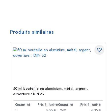
Produits similaires
50 ml bouteille en aluminium, métal, argent,
ouverture : DIN 32
té
Quantité
Prix à l'unité
Quantité
Prix à l'unité
 €
1
5,55 €
240
4,35 €