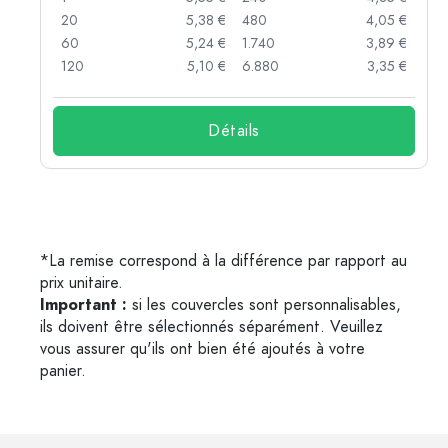
 €
20
5,38 €
480
4,05 €
 €
60
5,24 €
1.740
3,89 €
 €
120
5,10 €
6.880
3,35 €
Détails
*La remise correspond à la différence par rapport au
prix unitaire.
Important :
si les couvercles sont personnalisables,
ils doivent être sélectionnés séparément. Veuillez
vous assurer qu'ils ont bien été ajoutés à votre
panier.