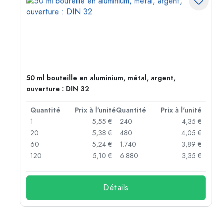
50 ml bouteille en aluminium, métal, argent,
ouverture : DIN 32
té
Quantité
Prix à l'unité
Quantité
Prix à l'unité
 €
1
5,55 €
240
4,35 €
 €
20
5,38 €
480
4,05 €
 €
60
5,24 €
1.740
3,89 €
 €
120
5,10 €
6.880
3,35 €
Détails