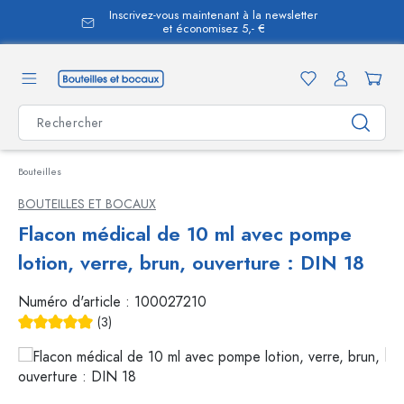
Inscrivez-vous maintenant à la newsletter
tenu principal
et économisez 5,- €
Bouteilles
BOUTEILLES ET BOCAUX
Flacon médical de 10 ml avec pompe
lotion, verre, brun, ouverture : DIN 18
Numéro d'article :
100027210
(3)
Note moyenne de 5 sur 5 étoiles