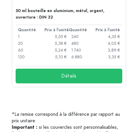
50 ml bouteille en aluminium, métal, argent,
ouverture : DIN 32
té
Quantité
Prix à l'unité
Quantité
Prix à l'unité
 €
1
5,55 €
240
4,35 €
 €
20
5,38 €
480
4,05 €
 €
60
5,24 €
1.740
3,89 €
 €
120
5,10 €
6.880
3,35 €
Détails
*La remise correspond à la différence par rapport au
prix unitaire.
Important :
si les couvercles sont personnalisables,