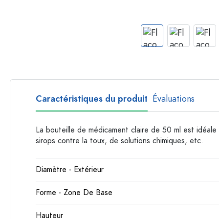
Bouteilles par forme
Bouteilles apothicaire
Bouteilles à anse
Bouteilles à goulot long
Bouteilles polygonales
Bouteilles par matière
Bouteilles en verre
Caractéristiques du produit
Évaluations
Bouteilles en plastique
La bouteille de médicament claire de 50 ml est idéale
sirops contre la toux, de solutions chimiques, etc.
Diamètre - Extérieur
Forme - Zone De Base
Hauteur