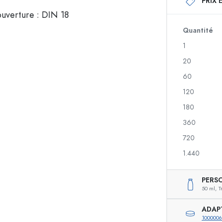
PRIX 
Bouteilles en verre 250 ml
Bouteilles en verre 
Bouteilles en verre 500 ml
Bouteilles en verre 
Bouteilles en verre 700 ml
Quantité
1
20
Flacons doseurs
Flacons airless
60
nique
Flacons spray
Flacons Roll-on
120
180
360
igre
Bouteilles de liqueur
Bouteilles avec moti
720
Bouteilles de jus de fruit
Bouteilles de gin
Flacons parfum
Bouteilles de Noël
1.440
Flacons vernis à ongles
Saint-Valentin
Mignonnettes vides
Bouteilles décorativ
PERS
Flacons souples
50 ml,
T
Bouteilles pour conserves
ADAP
100000