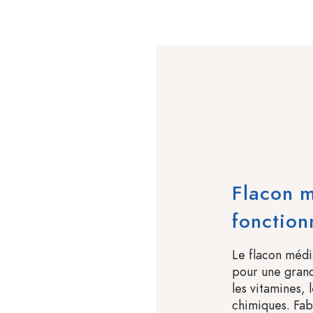
Flacon m
fonction
Le flacon médic
pour une grand
les vitamines, 
chimiques. Fabr