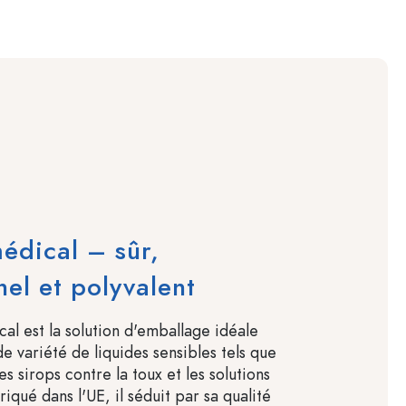
édical – sûr,
nel et polyvalent
al est la solution d'emballage idéale
e variété de liquides sensibles tels que
les sirops contre la toux et les solutions
iqué dans l'UE, il séduit par sa qualité