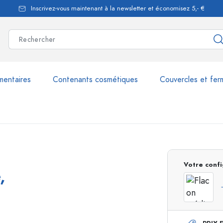
Inscrivez-vous maintenant à la newsletter et économisez 5,- €
mentaires
Contenants cosmétiques
Couvercles et fer
les
plus de 2.500 produits et 
Votre confi
,
Bouteilles Estal