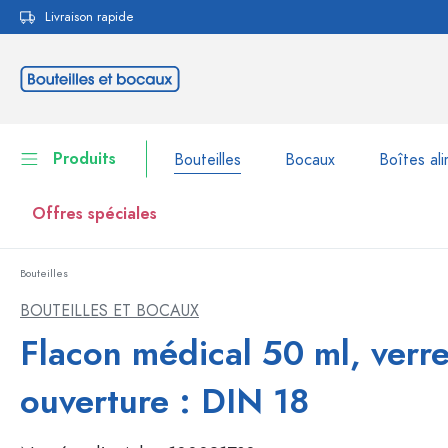
Livraison rapide
echerche
Passer à la navigation principale
Produits
Bouteilles
Bocaux
Boîtes ali
Offres spéciales
Bouteilles
Bouteilles
Voir la catégorie Bouteil
BOUTEILLES ET BOCAUX
Bocaux
Flacon médical 50 ml, verre
Bouteilles par marque
Bouteilles WECK
Boîtes alimentaires
ouverture : DIN 18
Vaisselle
Bouteilles par volume