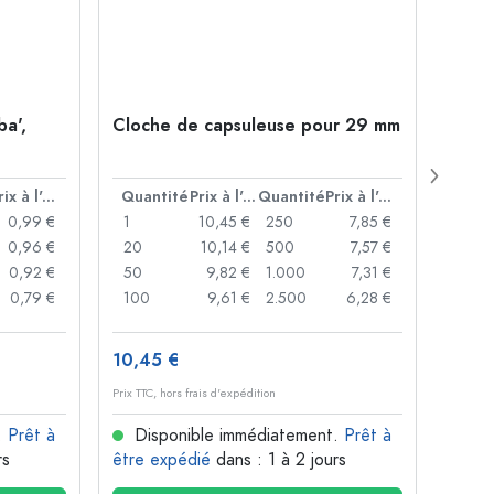
ba',
Cloche de capsuleuse pour 29 mm
Boute
Juice
ouver
Prix à l'unité
Quantité
Prix à l'unité
Quantité
Prix à l'unité
Quan
0,99 €
1
10,45 €
250
7,85 €
1
0,96 €
20
10,14 €
500
7,57 €
24
0,92 €
50
9,82 €
1.000
7,31 €
72
0,79 €
100
9,61 €
2.500
6,28 €
120
10,45 €
1,36 
Prix TTC, hors frais d'expédition
Prix TTC,
.
Prêt à
Disponible immédiatement.
Prêt à
Dis
rs
être expédié
dans : 1 à 2 jours
être 