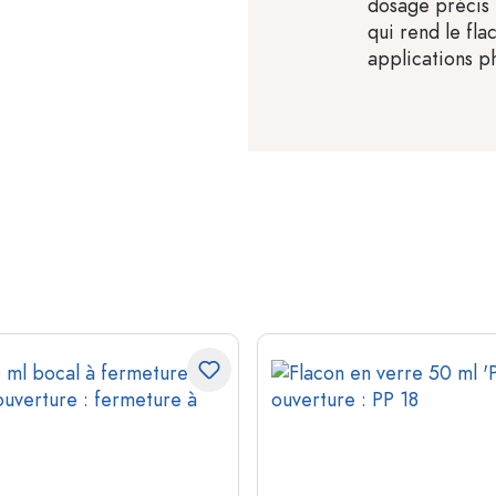
dosage précis 
qui rend le fl
applications p