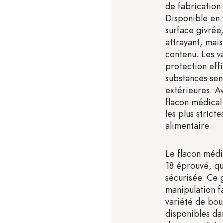
de fabrication
Disponible en 
surface givrée,
attrayant, mai
contenu. Les v
protection eff
substances sens
extérieures. Av
flacon médical
les plus strict
alimentaire.
Le flacon médi
18 éprouvé, qu
sécurisée. Ce 
manipulation f
variété de bo
disponibles dan