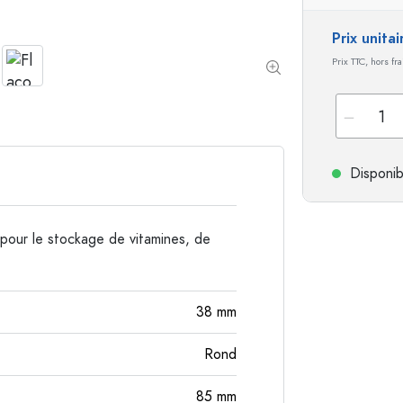
Bouteilles de forme spéciale
Bouteilles cylindriqu
Prix unita
Bouteilles à épaulement rond
Dames-jeannes
Prix TTC, hors fr
Flasques
Bouteilles à col large
Disponib
Bouteilles en grès
Bouteilles en aluminium
 pour le stockage de vitamines, de
38
mm
Rond
85
mm