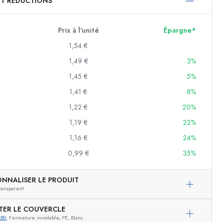
ET RÉDUCTIONS
750 ml
1000 ml
Prix à l'unité
Épargne*
1,54 €
1,49 €
3%
1,45 €
5%
1,41 €
8%
1,22 €
20%
1,19 €
22%
f
1,16 €
24%
0,99 €
35%
es
ONNALISER LE PRODUIT
ransparent
TER LE COUVERCLE
650
, Fermeture inviolable, PE, Blanc
Exemple de présentation