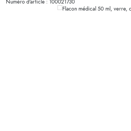
Numéro d'article :
100021730
Mignonnettes
Contenants cosmétiques
Bouteilles en verre 100 ml
Bouteilles en verre 200 ml
Contenants en plastique
Couvercles et fermetures
Bouteilles par fonction
Flacons compte-gouttes
Accessoires
Bouteilles à bouchon méca
Marques
Bouteilles par application
Secteurs
Bouteilles d'huile et de vina
Bouteilles de vin
Offres spéciales
Bouteilles de bière
Gourdes
Nouveautés
Flacons pharmaceutiques
Bouteilles de lait
Guide
Bouteilles d'alcool
Recettes