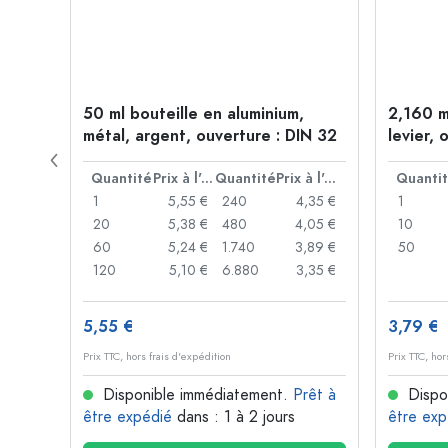
 forme
50 ml bouteille en aluminium,
2,160 m
P 28
métal, argent, ouverture : DIN 32
levier, 
levier
Prix à l'unité
Quantité
Prix à l'unité
Quantité
Prix à l'unité
Quanti
,93 €
1
5,55 €
240
4,35 €
1
,88 €
20
5,38 €
480
4,05 €
10
,85 €
60
5,24 €
1.740
3,89 €
50
,74 €
120
5,10 €
6.880
3,35 €
5,55 €
3,79 €
Prix TTC, hors frais d'expédition
Prix TTC, hor
rêt à
Disponible immédiatement.
Prêt à
Dispo
être expédié
dans : 1 à 2 jours
être exp