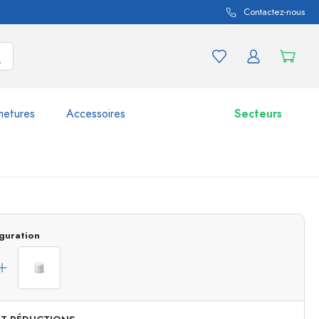
Contactez-nous
metures
Accessoires
Secteurs
variations de produits
Bocaux
guration
Découvrir maintenant
Acheter maintenant