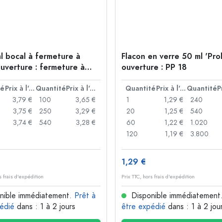
l bocal à fermeture à
Flacon en verre 50 ml 'Pro
ouverture : fermeture à
ouverture : PP 18
té
Prix à l'unité
Quantité
Prix à l'unité
Quantité
Prix à l'unité
Quantité
3,79 €
100
3,65 €
1
1,29 €
240
3,75 €
250
3,29 €
20
1,25 €
540
3,74 €
540
3,28 €
60
1,22 €
1.020
120
1,19 €
3.800
1,29 €
s frais d'expédition
Prix TTC, hors frais d'expédition
nible immédiatement.
Prêt à
Disponible immédiatement
édié
dans : 1 à 2 jours
être expédié
dans : 1 à 2 jou