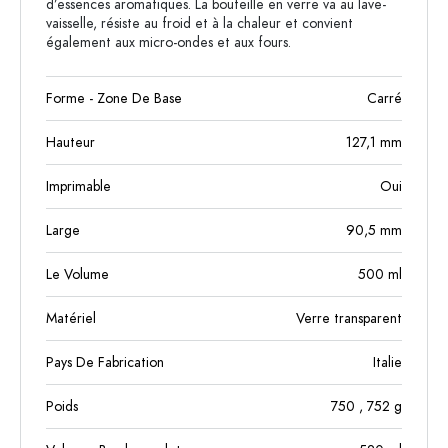
d’essences aromatiques. La bouteille en verre va au lave-
vaisselle, résiste au froid et à la chaleur et convient
également aux micro-ondes et aux fours.
Forme - Zone De Base
Carré
Hauteur
127,1
mm
Imprimable
Oui
Large
90,5
mm
Le Volume
500
ml
Matériel
Verre transparent
Pays De Fabrication
Italie
Poids
750
, 752
g