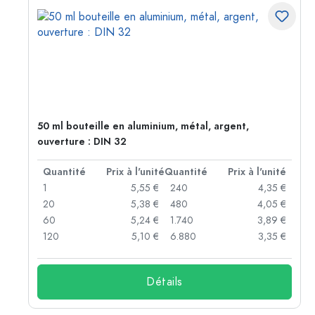
50 ml bouteille en aluminium, métal, argent,
ouverture : DIN 32
té
Quantité
Prix à l'unité
Quantité
Prix à l'unité
 €
1
5,55 €
240
4,35 €
 €
20
5,38 €
480
4,05 €
 €
60
5,24 €
1.740
3,89 €
 €
120
5,10 €
6.880
3,35 €
Détails