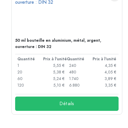
50 ml bouteille en aluminium, métal, argent,
ouverture : DIN 32
té
Quantité
Prix à l'unité
Quantité
Prix à l'unité
 €
1
5,55 €
240
4,35 €
 €
20
5,38 €
480
4,05 €
 €
60
5,24 €
1.740
3,89 €
 €
120
5,10 €
6.880
3,35 €
Détails