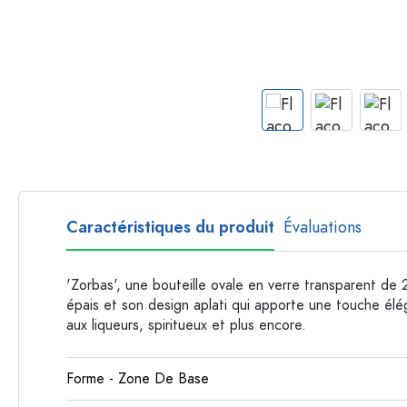
Bouteilles par forme
Bouteilles apothicaire
Bouteilles à anse
Bouteilles à goulot long
Bouteilles polygonales
Bouteilles par matière
Bouteilles en verre
Bouteilles en plastique
Caractéristiques du produit
Évaluations
'Zorbas', une bouteille ovale en verre transparent de 
épais et son design aplati qui apporte une touche élég
aux liqueurs, spiritueux et plus encore.
Forme - Zone De Base