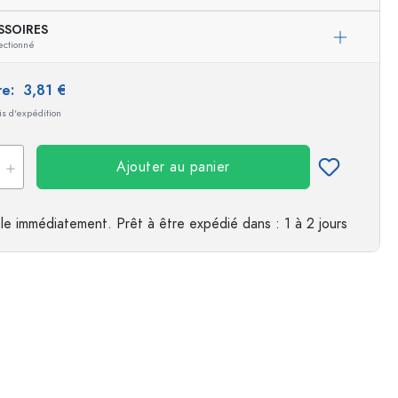
SSOIRES
es
Exemple de présentation
ectionné
ire:
3,81 €
ais d'expédition
Ajouter au panier
le immédiatement.
Prêt à être expédié
dans : 1 à 2 jours