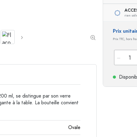
ACCE
Bouteilles de forme spéciale
Bouteilles cylindriqu
rien sél
Bouteilles à épaulement rond
Dames-jeannes
Flasques
Prix unita
Bouteilles à col large
Prix TTC, hors fr
Bouteilles en grès
Bouteilles en aluminium
Disponib
200 ml, se distingue par son verre
ante à la table. La bouteille convient
Ovale