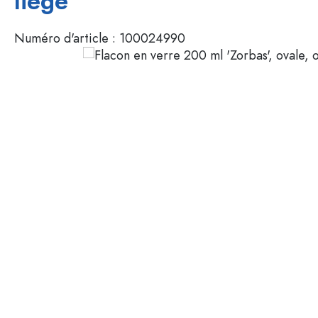
liège
Mignonnettes
Contenants cosmétiques
Bouteilles en verre 100 ml
Numéro d'article :
100024990
Bouteilles en verre 200 ml
Contenants en plastique
Couvercles et fermetures
Bouteilles par fonction
Flacons compte-gouttes
Accessoires
Bouteilles à bouchon méca
Marques
Bouteilles par application
Secteurs
Bouteilles d'huile et de vina
Bouteilles de vin
Offres spéciales
Bouteilles de bière
Gourdes
Nouveautés
Flacons pharmaceutiques
Bouteilles de lait
Guide
Bouteilles d'alcool
Recettes