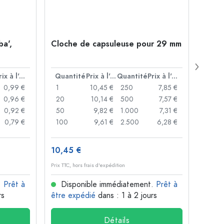
ba',
Cloche de capsuleuse pour 29 mm
Boute
Juice
ouver
Prix à l'unité
Quantité
Prix à l'unité
Quantité
Prix à l'unité
Quan
0,99 €
1
10,45 €
250
7,85 €
1
0,96 €
20
10,14 €
500
7,57 €
24
0,92 €
50
9,82 €
1.000
7,31 €
72
0,79 €
100
9,61 €
2.500
6,28 €
120
10,45 €
1,36 
Prix TTC, hors frais d'expédition
Prix TTC,
.
Prêt à
Disponible immédiatement.
Prêt à
Dis
rs
être expédié
dans : 1 à 2 jours
être 
Détails