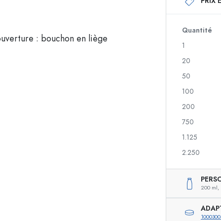
PRIX 
Bouteilles en verre 250 ml
Bouteilles en verre 
Bouteilles en verre 500 ml
Bouteilles en verre 
Bouteilles en verre 700 ml
Quantité
1
20
Flacons doseurs
Flacons airless
50
nique
Flacons spray
Flacons Roll-on
100
200
750
igre
Bouteilles de liqueur
Bouteilles avec moti
1.125
Bouteilles de jus de fruit
Bouteilles de gin
Flacons parfum
Bouteilles de Noël
2.250
Flacons vernis à ongles
Saint-Valentin
Mignonnettes vides
Bouteilles décorativ
PERS
Flacons souples
200 ml,
Bouteilles pour conserves
ADAP
1000300