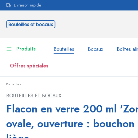
Livraison rapide
echerche
Passer à la navigation principale
Produits
Bouteilles
Bocaux
Boîtes ali
Offres spéciales
Bouteilles
Bouteilles
Voir la catégorie Bouteil
BOUTEILLES ET BOCAUX
Bocaux
Flacon en verre 200 ml 'Zor
Bouteilles par marque
Bouteilles WECK
Boîtes alimentaires
ovale, ouverture : bouchon
Vaisselle
Bouteilles par volume