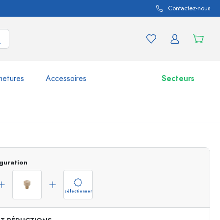
Contactez-nous
metures
Accessoires
Secteurs
variations de produits
Bocaux
guration
Découvrir maintenant
Acheter maintenant
sélectionner