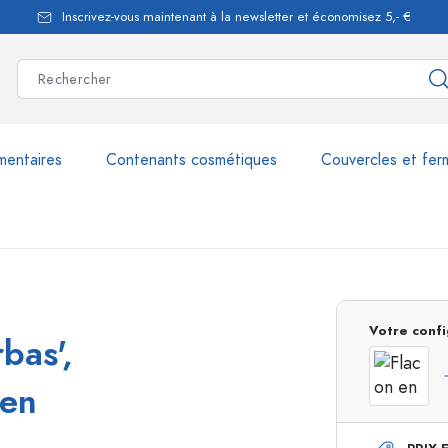
Inscrivez-vous maintenant à la newsletter et économisez 5,- €
mentaires
Contenants cosmétiques
Couvercles et fer
les
plus de 2.500 produits et 
Votre confi
bas',
Bouteilles Estal
 en