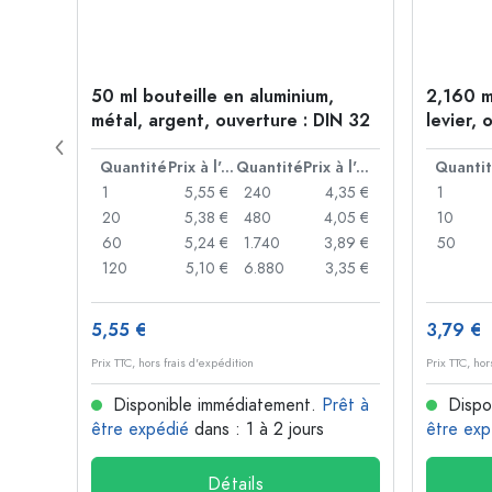
 forme
50 ml bouteille en aluminium,
2,160 m
P 28
métal, argent, ouverture : DIN 32
levier, 
levier
Prix à l'unité
Quantité
Prix à l'unité
Quantité
Prix à l'unité
Quanti
,93 €
1
5,55 €
240
4,35 €
1
,88 €
20
5,38 €
480
4,05 €
10
,85 €
60
5,24 €
1.740
3,89 €
50
,74 €
120
5,10 €
6.880
3,35 €
5,55 €
3,79 €
Prix TTC, hors frais d'expédition
Prix TTC, hor
rêt à
Disponible immédiatement.
Prêt à
Dispo
être expédié
dans : 1 à 2 jours
être exp
Détails