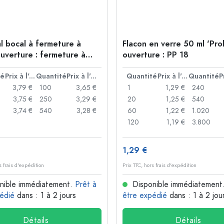
l bocal à fermeture à
Flacon en verre 50 ml 'Pro
ouverture : fermeture à
ouverture : PP 18
té
Prix à l'unité
Quantité
Prix à l'unité
Quantité
Prix à l'unité
Quantité
3,79 €
100
3,65 €
1
1,29 €
240
3,75 €
250
3,29 €
20
1,25 €
540
3,74 €
540
3,28 €
60
1,22 €
1.020
120
1,19 €
3.800
1,29 €
s frais d'expédition
Prix TTC, hors frais d'expédition
nible immédiatement.
Prêt à
Disponible immédiatement
édié
dans : 1 à 2 jours
être expédié
dans : 1 à 2 jou
Détails
Détails