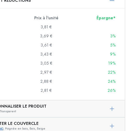
ET RÉDUCTIONS
750 ml
1000 ml
Prix à l'unité
Épargne*
3,81 €
3,69 €
3%
3,61 €
5%
3,43 €
9%
3,05 €
19%
2,97 €
22%
f
2,88 €
24%
2,81 €
26%
es
ONNALISER LE PRODUIT
Transparent
TER LE COUVERCLE
40
, Poignée en bois, Bois, Beige