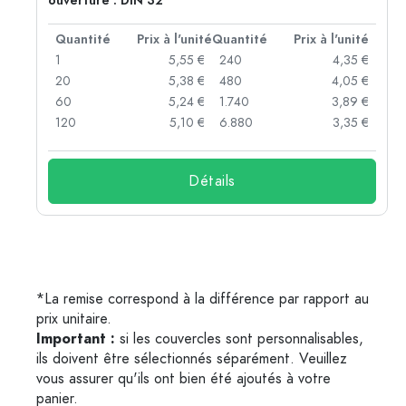
ouverture : DIN 32
té
Quantité
Prix à l'unité
Quantité
Prix à l'unité
 €
1
5,55 €
240
4,35 €
 €
20
5,38 €
480
4,05 €
 €
60
5,24 €
1.740
3,89 €
 €
120
5,10 €
6.880
3,35 €
Détails
*La remise correspond à la différence par rapport au
prix unitaire.
Important :
si les couvercles sont personnalisables,
ils doivent être sélectionnés séparément. Veuillez
vous assurer qu'ils ont bien été ajoutés à votre
panier.