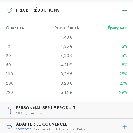
PRIX ET RÉDUCTIONS
Quantité
Prix à l'unité
Épargne*
1
4,48 €
10
4,35 €
2%
20
4,20 €
6%
50
4,11 €
8%
100
3,36 €
25%
200
3,23 €
27%
720
3,14 €
29%
PERSONNALISER LE PRODUIT
200 ml,
Transparent
ADAPTER LE COUVERCLE
100021010
, Bouchon pointu, Liège naturel, Beige