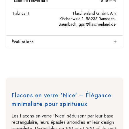
Taille de l'ouverture
⌀ 18 mm
Fabricant
Flaschenland GmbH, Am
Kirchenwald 1, 56235 Ransbach-
Baumbach,
gpsr@flaschenland.de
Évaluations
Flacons en verre 'Nice' – Élégance
minimaliste pour spiritueux
Les flacons en verre 'Nice' séduisent par leur base
rectangulaire, leurs épaules arrondies et leur design
minimaliste. Disponibles en 100 ml et 200 ml, ils sont