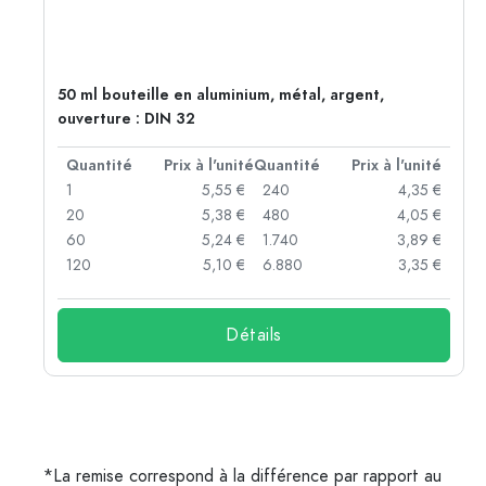
50 ml bouteille en aluminium, métal, argent,
ouverture : DIN 32
té
Quantité
Prix à l'unité
Quantité
Prix à l'unité
 €
1
5,55 €
240
4,35 €
 €
20
5,38 €
480
4,05 €
 €
60
5,24 €
1.740
3,89 €
 €
120
5,10 €
6.880
3,35 €
Détails
*La remise correspond à la différence par rapport au