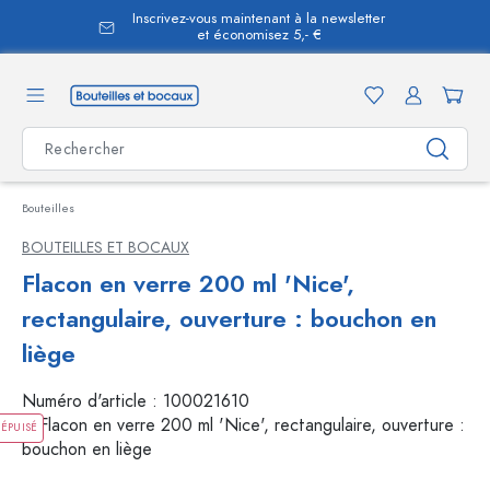
Inscrivez-vous maintenant à la newsletter
tenu principal
et économisez 5,- €
Bouteilles
BOUTEILLES ET BOCAUX
Flacon en verre 200 ml 'Nice',
rectangulaire, ouverture : bouchon en
liège
Numéro d'article :
100021610
ÉPUISÉ