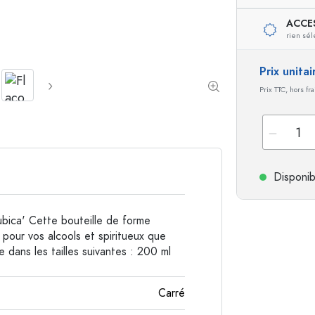
ACCE
Bouteilles de forme spéciale
Bouteilles cylindriqu
rien sél
Bouteilles à épaulement rond
Dames-jeannes
Flasques
Prix unita
Bouteilles à col large
Prix TTC, hors fr
Bouteilles en grès
Bouteilles en aluminium
Disponib
bica' Cette bouteille de forme
t pour vos alcools et spiritueux que
 dans les tailles suivantes : 200 ml
Carré