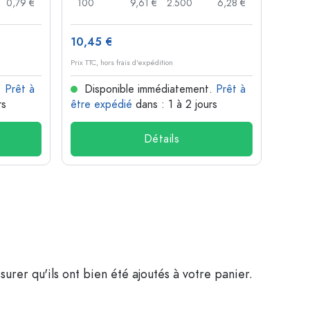
0,79 €
100
9,61 €
2.500
6,28 €
120
10,45 €
1,36 
Prix TTC, hors frais d'expédition
Prix TTC,
.
Prêt à
Disponible immédiatement.
Prêt à
Dis
rs
être expédié
dans : 1 à 2 jours
être 
Détails
surer qu'ils ont bien été ajoutés à votre panier.