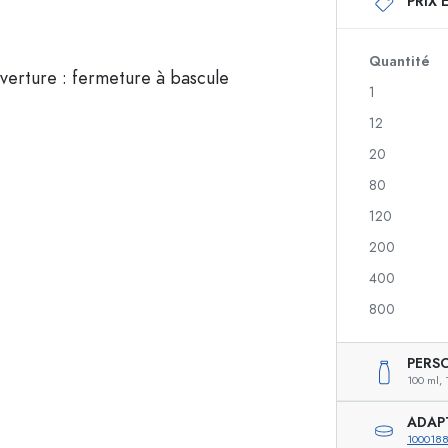
PRIX 
Bouteilles en verre 250 ml
Bouteilles en verre 
Bouteilles en verre 500 ml
Bouteilles en verre 
Bouteilles en verre 700 ml
Quantité
1
12
Flacons doseurs
Flacons airless
20
nique
Flacons spray
Flacons Roll-on
80
120
200
igre
Bouteilles de liqueur
Bouteilles avec moti
400
Bouteilles de jus de fruit
Bouteilles de gin
Flacons parfum
Bouteilles de Noël
800
Flacons vernis à ongles
Saint-Valentin
Mignonnettes vides
Bouteilles décorativ
PERS
Flacons souples
100 ml,
Bouteilles pour conserves
ADAP
100018