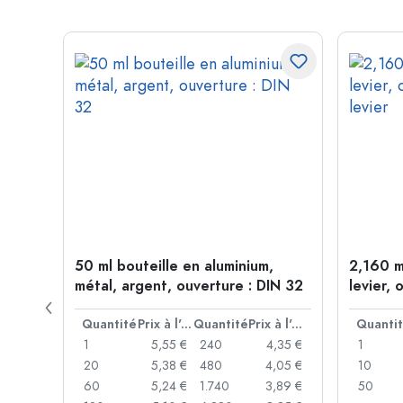
 forme
50 ml bouteille en aluminium,
2,160 m
P 28
métal, argent, ouverture : DIN 32
levier, 
levier
Prix à l'unité
Quantité
Prix à l'unité
Quantité
Prix à l'unité
Quanti
,93 €
1
5,55 €
240
4,35 €
1
,88 €
20
5,38 €
480
4,05 €
10
,85 €
60
5,24 €
1.740
3,89 €
50