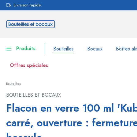
Livraison rapide
echerche
Passer à la navigation principale
Produits
Bouteilles
Bocaux
Boîtes ali
Offres spéciales
Bouteilles
Bouteilles
Voir la catégorie Bouteil
BOUTEILLES ET BOCAUX
Bocaux
Flacon en verre 100 ml 'Kub
Bouteilles par marque
Bouteilles WECK
Boîtes alimentaires
carré, ouverture : fermetur
Vaisselle
Bouteilles par volume