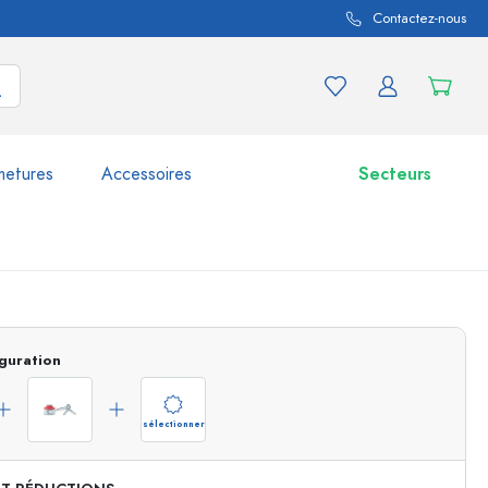
Contactez-nous
metures
Accessoires
Secteurs
variations de produits
Bocaux
guration
Découvrir maintenant
Acheter maintenant
sélectionner