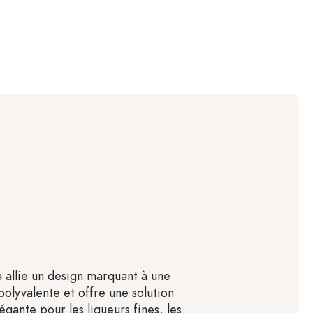
a allie un design marquant à une
polyvalente et offre une solution
gante pour les liqueurs fines, les