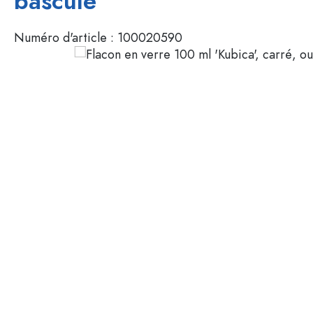
bascule
Mignonnettes
Contenants cosmétiques
Bouteilles en verre 100 ml
Numéro d'article :
100020590
Bouteilles en verre 200 ml
Contenants en plastique
Couvercles et fermetures
Bouteilles par fonction
Flacons compte-gouttes
Accessoires
Bouteilles à bouchon méca
Marques
Bouteilles par application
Secteurs
Bouteilles d'huile et de vina
Bouteilles de vin
Offres spéciales
Bouteilles de bière
Gourdes
Nouveautés
Flacons pharmaceutiques
Bouteilles de lait
Guide
Bouteilles d'alcool
Recettes