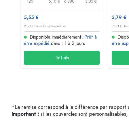
,74 €
120
5,10 €
6.880
3,35 €
5,55 €
3,79 €
Prix TTC, hors frais d'expédition
Prix TTC, hor
rêt à
Disponible immédiatement.
Prêt à
Dispo
être expédié
dans : 1 à 2 jours
être exp
Détails
*La remise correspond à la différence par rapport a
Important :
si les couvercles sont personnalisables, 