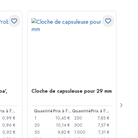
ba',
Cloche de capsuleuse pour 29 mm
Boute
Juice
ouver
Prix à l'unité
Quantité
Prix à l'unité
Quantité
Prix à l'unité
Quan
0,99 €
1
10,45 €
250
7,85 €
1
0,96 €
20
10,14 €
500
7,57 €
24
0,92 €
50
9,82 €
1.000
7,31 €
72