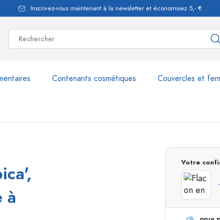
Inscrivez-vous maintenant à la newsletter et économisez 5,- €
mentaires
Contenants cosmétiques
Couvercles et fer
les
plus de 2.500 produits et 
Votre confi
ica',
Bouteilles Estal
e à