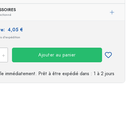
SSOIRES
es
Exemple de présentation
ectionné
ire:
4,05 €
ais d'expédition
Ajouter au panier
le immédiatement.
Prêt à être expédié
dans : 1 à 2 jours