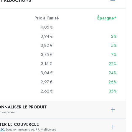
ET RÉDUCTIONS
750 ml
1000 ml
Prix à l'unité
Épargne*
4,05 €
3,94 €
2%
3,82 €
5%
3,75 €
7%
3,15 €
22%
3,04 €
24%
f
2,97 €
26%
2,62 €
35%
es
ONNALISER LE PRODUIT
Transparent
TER LE COUVERCLE
820
, Bouchon mécanique, PP, Multicolore