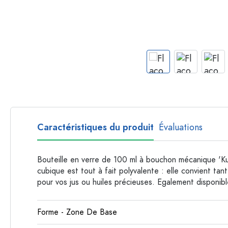
Bouteilles par forme
Bouteilles apothicaire
Bouteilles à anse
Bouteilles à goulot long
Bouteilles polygonales
Bouteilles par matière
Bouteilles en verre
Bouteilles en plastique
Caractéristiques du produit
Évaluations
Bouteille en verre de 100 ml à bouchon mécanique 'Ku
cubique est tout à fait polyvalente : elle convient tan
pour vos jus ou huiles précieuses. Egalement disponible
Forme - Zone De Base