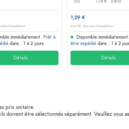
120
1,19 €
3.800
1,29 €
s frais d'expédition
Prix TTC, hors frais d'expédition
nible immédiatement.
Prêt à
Disponible immédiatement
édié
dans : 1 à 2 jours
être expédié
dans : 1 à 2 jou
Détails
Détails
u prix unitaire.
ils doivent être sélectionnés séparément. Veuillez vous as