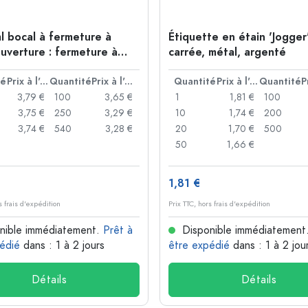
l bocal à fermeture à
Étiquette en étain 'Jogger'
ouverture : fermeture à
carrée, métal, argenté
té
Prix à l'unité
Quantité
Prix à l'unité
Quantité
Prix à l'unité
Quantité
3,79 €
100
3,65 €
1
1,81 €
100
3,75 €
250
3,29 €
10
1,74 €
200
3,74 €
540
3,28 €
20
1,70 €
500
50
1,66 €
1,81 €
s frais d'expédition
Prix TTC, hors frais d'expédition
nible immédiatement.
Prêt à
Disponible immédiatement
édié
dans : 1 à 2 jours
être expédié
dans : 1 à 2 jou
Détails
Détails