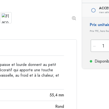
ACCE
Bouteilles de forme spéciale
Bouteilles cylindriqu
rien sél
Bouteilles à épaulement rond
Dames-jeannes
Flasques
Prix unita
Bouteilles à col large
Prix TTC, hors fr
Bouteilles en grès
Bouteilles en aluminium
Disponib
paisse et lourde donnent au petit
décoratif qui apporte une touche
aisselle, au froid et à la chaleur, et
55,4
mm
Rond