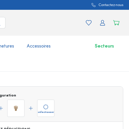
Contactez-nous
metures
Accessoires
Secteurs
variations de produits
Bocaux
guration
Découvrir maintenant
Acheter maintenant
sélectionner