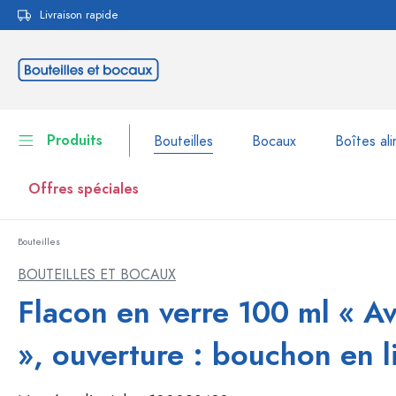
Livraison rapide
echerche
Passer à la navigation principale
Produits
Bouteilles
Bocaux
Boîtes ali
Offres spéciales
Bouteilles
Bouteilles
Voir la catégorie Bouteil
BOUTEILLES ET BOCAUX
Bocaux
Flacon en verre 100 ml « A
Bouteilles par marque
Bouteilles WECK
Boîtes alimentaires
», ouverture : bouchon en l
Vaisselle
Bouteilles par volume