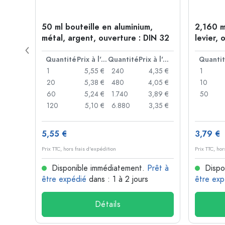
étal,
50 ml bouteille en aluminium,
2,160 m
métal, argent, ouverture : DIN 32
levier, 
levier
Prix à l'unité
Quantité
Prix à l'unité
Quantité
Prix à l'unité
Quanti
,06 €
1
5,55 €
240
4,35 €
1
,05 €
20
5,38 €
480
4,05 €
10
,04 €
60
5,24 €
1.740
3,89 €
50
,03 €
120
5,10 €
6.880
3,35 €
5,55 €
3,79 €
Prix TTC, hors frais d'expédition
Prix TTC, hor
rêt à
Disponible immédiatement.
Prêt à
Dispo
être expédié
dans : 1 à 2 jours
être exp
Détails