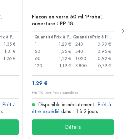
,
Flacon en verre 50 ml 'Proba',
Cloc
ouverture : PP 18
Prix à l'unité
Quantité
Prix à l'unité
Quantité
Prix à l'unité
Quan
1,35 €
1
1,29 €
240
0,99 €
1
1,31 €
20
1,25 €
540
0,96 €
20
1,26 €
60
1,22 €
1.020
0,92 €
50
120
1,19 €
3.800
0,79 €
100
1,29 €
10,4
Prix TTC, hors frais d'expédition
Prix TTC,
.
Prêt à
Disponible immédiatement.
Prêt à
Dis
rs
être expédié
dans : 1 à 2 jours
être 
Détails