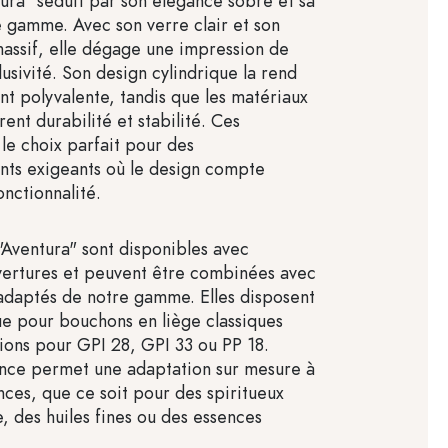
tura" séduit par son élégance sobre et sa
de gamme. Avec son verre clair et son
massif, elle dégage une impression de
lusivité. Son design cylindrique la rend
nt polyvalente, tandis que les matériaux
rent durabilité et stabilité. Ces
 le choix parfait pour des
ts exigeants où le design compte
onctionnalité.
 "Aventura" sont disponibles avec
vertures et peuvent être combinées avec
adaptés de notre gamme. Elles disposent
ue pour bouchons en liège classiques
tions pour GPI 28, GPI 33 ou PP 18.
ence permet une adaptation sur mesure à
nces, que ce soit pour des spiritueux
 des huiles fines ou des essences