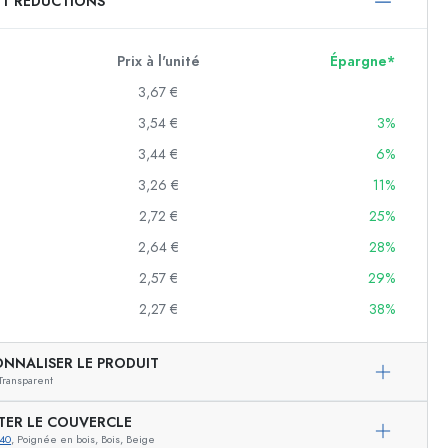
ET RÉDUCTIONS
750 ml
1000 ml
Prix à l'unité
Épargne*
3,67 €
3,54 €
3%
3,44 €
6%
3,26 €
11%
2,72 €
25%
2,64 €
28%
f
2,57 €
29%
2,27 €
38%
es
ONNALISER LE PRODUIT
Transparent
TER LE COUVERCLE
40
, Poignée en bois, Bois, Beige
Exemple de présentation