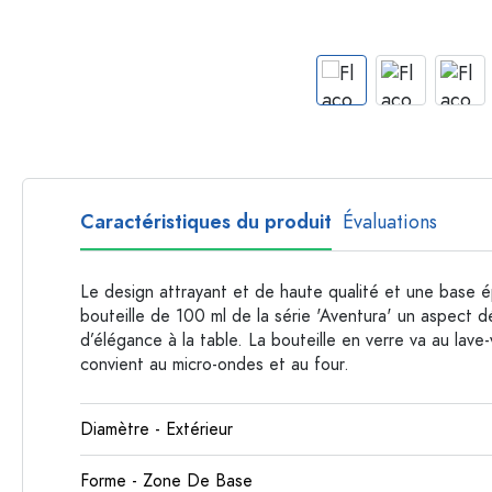
Bouteilles par forme
Bouteilles apothicaire
Bouteilles à anse
Bouteilles à goulot long
Bouteilles polygonales
Bouteilles par matière
Bouteilles en verre
Caractéristiques du produit
Évaluations
Bouteilles en plastique
Le design attrayant et de haute qualité et une base é
bouteille de 100 ml de la série 'Aventura' un aspect 
d’élégance à la table. La bouteille en verre va au lave-v
convient au micro-ondes et au four.
Diamètre - Extérieur
Forme - Zone De Base