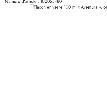
Numéro d'article :
100023480
Mignonnettes
Contenants cosmétiques
Bouteilles en verre 100 ml
Bouteilles en verre 200 ml
Contenants en plastique
Couvercles et fermetures
Bouteilles par fonction
Flacons compte-gouttes
Accessoires
Bouteilles à bouchon méca
Marques
Bouteilles par application
Secteurs
Bouteilles d'huile et de vina
Bouteilles de vin
Offres spéciales
Bouteilles de bière
Gourdes
Nouveautés
Flacons pharmaceutiques
Bouteilles de lait
Guide
Bouteilles d'alcool
Recettes