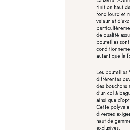
La série "Aven
finition haut 
fond lourd et 
valeur et d’exc
particulièreme
de qualité assu
bouteilles sont
conditionnemen
autant que la f
Les bouteilles
différentes ou
des bouchons 
d’un col à bag
ainsi que d’op
Cette polyval
diverses exige
haut de gamme,
exclusives.