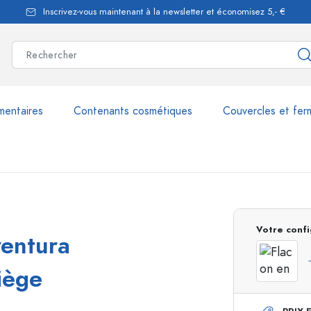
Inscrivez-vous maintenant à la newsletter et économisez 5,- €
mentaires
Contenants cosmétiques
Couvercles et fer
les
plus de 2.500 produits et 
Votre confi
ventura
Bouteilles Estal
iège