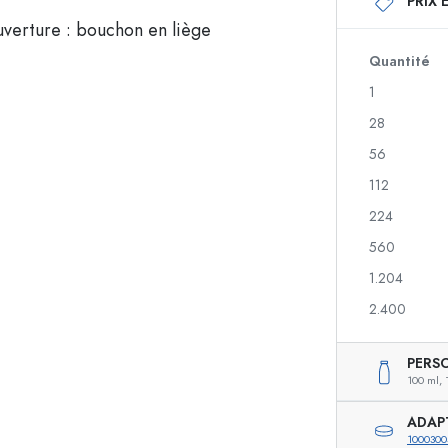
PRIX 
Bouteilles en verre 250 ml
Bouteilles en verre 
Bouteilles en verre 500 ml
Bouteilles en verre 
Bouteilles en verre 700 ml
Quantité
1
28
Flacons doseurs
Flacons airless
56
nique
Flacons spray
Flacons Roll-on
112
224
560
igre
Bouteilles de liqueur
Bouteilles avec moti
1.204
Bouteilles de jus de fruit
Bouteilles de gin
Flacons parfum
Bouteilles de Noël
2.400
Flacons vernis à ongles
Saint-Valentin
Mignonnettes vides
Bouteilles décorativ
PERS
Flacons souples
100 ml,
Bouteilles pour conserves
ADAP
1000300