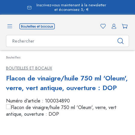
Inscrivez-vous maintenant à la newsletter
tenu principal
et économisez 5,- €
Bouteilles
BOUTEILLES ET BOCAUX
Flacon de vinaigre/huile 750 ml 'Oleum',
verre, vert antique, ouverture : DOP
Numéro d'article :
100034890