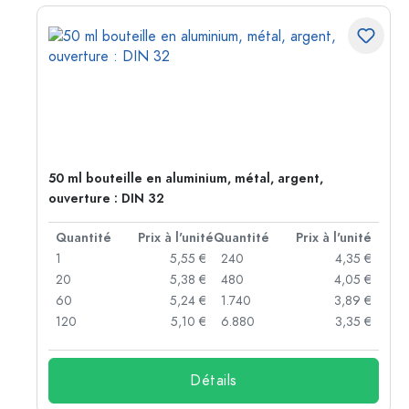
50 ml bouteille en aluminium, métal, argent,
ouverture : DIN 32
té
Quantité
Prix à l'unité
Quantité
Prix à l'unité
 €
1
5,55 €
240
4,35 €
 €
20
5,38 €
480
4,05 €
 €
60
5,24 €
1.740
3,89 €
 €
120
5,10 €
6.880
3,35 €
Détails