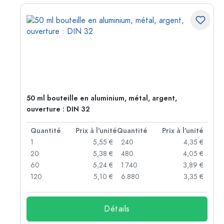
50 ml bouteille en aluminium, métal, argent,
ouverture : DIN 32
té
Quantité
Prix à l'unité
Quantité
Prix à l'unité
 €
1
5,55 €
240
4,35 €
 €
20
5,38 €
480
4,05 €
 €
60
5,24 €
1.740
3,89 €
 €
120
5,10 €
6.880
3,35 €
Détails