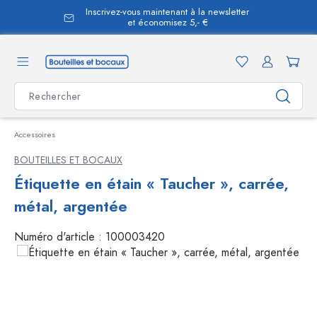
Inscrivez-vous maintenant à la newsletter
tenu principal
et économisez 5,- €
Accessoires
BOUTEILLES ET BOCAUX
Étiquette en étain « Taucher », carrée,
métal, argentée
Numéro d'article :
100003420