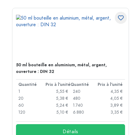
50 ml bouteille en aluminium, métal, argent,
ouverture : DIN 32
té
Quantité
Prix à l'unité
Quantité
Prix à l'unité
 €
1
5,55 €
240
4,35 €
 €
20
5,38 €
480
4,05 €
 €
60
5,24 €
1.740
3,89 €
 €
120
5,10 €
6.880
3,35 €
Détails