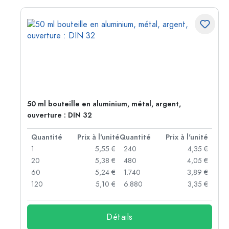
50 ml bouteille en aluminium, métal, argent,
ouverture : DIN 32
té
Quantité
Prix à l'unité
Quantité
Prix à l'unité
 €
1
5,55 €
240
4,35 €
 €
20
5,38 €
480
4,05 €
 €
60
5,24 €
1.740
3,89 €
 €
120
5,10 €
6.880
3,35 €
Détails