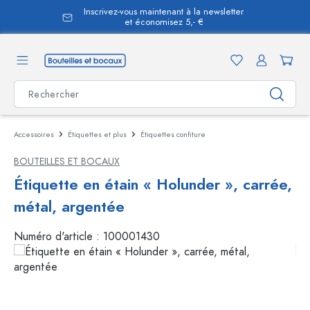
Inscrivez-vous maintenant à la newsletter
tenu principal
et économisez 5,- €
Accessoires
Étiquettes et plus
Étiquettes confiture
BOUTEILLES ET BOCAUX
Étiquette en étain « Holunder », carrée,
métal, argentée
Numéro d'article :
100001430