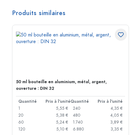
Produits similaires
50 ml bouteille en aluminium, métal, argent,
ouverture : DIN 32
té
Quantité
Prix à l'unité
Quantité
Prix à l'unité
 €
1
5,55 €
240
4,35 €
 €
20
5,38 €
480
4,05 €
 €
60
5,24 €
1.740
3,89 €
 €
120
5,10 €
6.880
3,35 €