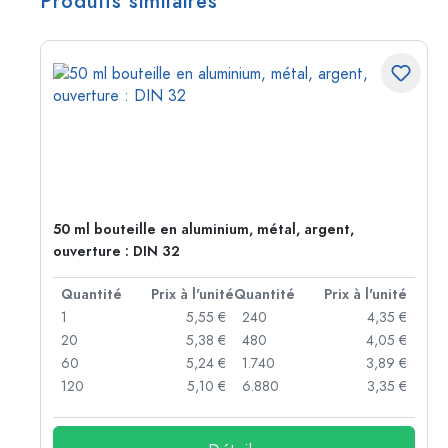
Produits similaires
50 ml bouteille en aluminium, métal, argent,
ouverture : DIN 32
té
Quantité
Prix à l'unité
Quantité
Prix à l'unité
 €
1
5,55 €
240
4,35 €
 €
20
5,38 €
480
4,05 €
 €
60
5,24 €
1.740
3,89 €
 €
120
5,10 €
6.880
3,35 €