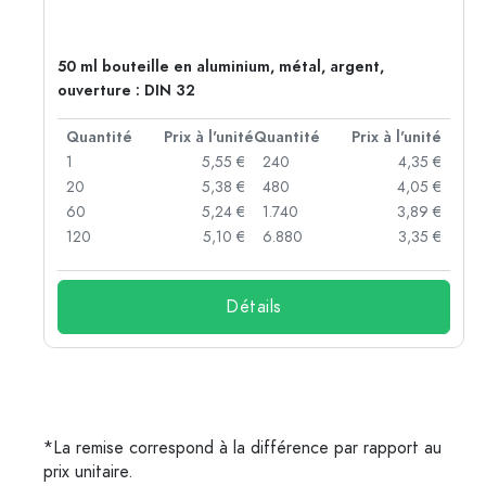
50 ml bouteille en aluminium, métal, argent,
ouverture : DIN 32
té
Quantité
Prix à l'unité
Quantité
Prix à l'unité
 €
1
5,55 €
240
4,35 €
 €
20
5,38 €
480
4,05 €
 €
60
5,24 €
1.740
3,89 €
 €
120
5,10 €
6.880
3,35 €
Détails
*La remise correspond à la différence par rapport au
prix unitaire.