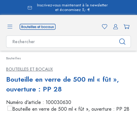
Inscrivez-vous maintenant à la newsletter
tenu principal
et économisez 5,- €
Bouteilles
BOUTEILLES ET BOCAUX
Bouteille en verre de 500 ml « fût »,
ouverture : PP 28
Numéro d'article :
100030630