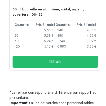
50 ml bouteille en aluminium, métal, argent,
ouverture : DIN 32
té
Quantité
Prix à l'unité
Quantité
Prix à l'unité
 €
1
5,55 €
240
4,35 €
 €
20
5,38 €
480
4,05 €
 €
60
5,24 €
1.740
3,89 €
 €
120
5,10 €
6.880
3,35 €
Détails
*La remise correspond à la différence par rapport au
prix unitaire.
Important :
si les couvercles sont personnalisables,