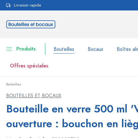
Livraison rapide
echerche
Passer à la navigation principale
Produits
Bouteilles
Bocaux
Boîtes ali
Offres spéciales
Bouteilles
Bouteilles
Voir la catégorie Bouteil
BOUTEILLES ET BOCAUX
Bocaux
Bouteille en verre 500 ml '
Bouteilles par marque
Bouteilles WECK
Boîtes alimentaires
ouverture : bouchon en liè
Vaisselle
Bouteilles par volume