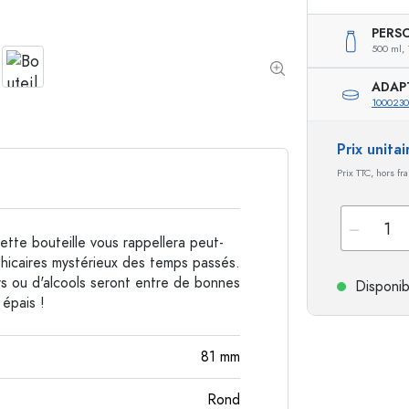
PERS
Bouteilles de forme spéciale
Bouteilles cylindriqu
500 ml,
Bouteilles à épaulement rond
Dames-jeannes
Flasques
ADAP
Bouteilles à col large
100023
Prix unita
Prix TTC, hors fr
Bouteilles en grès
Bouteilles en aluminium
ette bouteille vous rappellera peut-
othicaires mystérieux des temps passés.
irs ou d'alcools seront entre de bonnes
Disponib
 épais !
81
mm
Rond