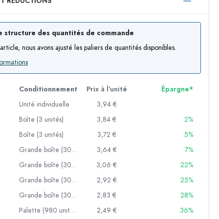
ET RÉDUCTIONS
750 ml
1000 ml
e structure des quantités de commande
article, nous avons ajusté les paliers de quantités disponibles.
formations
Conditionnement
Prix à l'unité
Épargne*
Unité individuelle
3,94 €
Boîte (3 unités)
3,84 €
2%
f
Boîte (3 unités)
3,72 €
5%
Grande boîte (30 unités)
3,64 €
7%
Grande boîte (30 unités)
3,06 €
22%
es
Grande boîte (30 unités)
2,92 €
25%
Grande boîte (30 unités)
2,83 €
28%
Palette (980 unités)
2,49 €
36%
Exemple de présentation