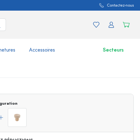
Contactez-nous
metures
Accessoires
Secteurs
variations de produits
Bocaux
guration
Découvrir maintenant
Acheter maintenant