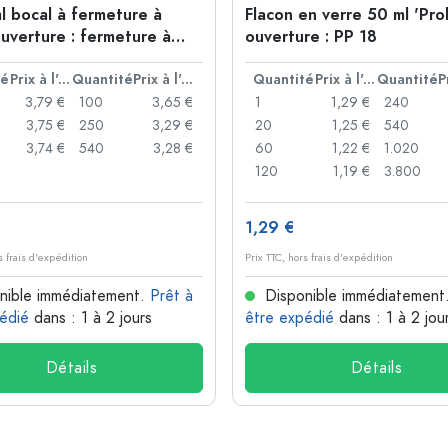
l bocal à fermeture à
Flacon en verre 50 ml 'Pro
ouverture : fermeture à
ouverture : PP 18
té
Prix à l'unité
Quantité
Prix à l'unité
Quantité
Prix à l'unité
Quantité
3,79 €
100
3,65 €
1
1,29 €
240
3,75 €
250
3,29 €
20
1,25 €
540
3,74 €
540
3,28 €
60
1,22 €
1.020
120
1,19 €
3.800
1,29 €
s frais d'expédition
Prix TTC, hors frais d'expédition
nible immédiatement.
Prêt à
Disponible immédiatement
édié
dans : 1 à 2 jours
être expédié
dans : 1 à 2 jou
Détails
Détails