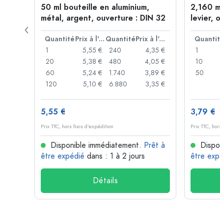
 forme
50 ml bouteille en aluminium,
2,160 m
P 28
métal, argent, ouverture : DIN 32
levier, 
levier
Prix à l'unité
Quantité
Prix à l'unité
Quantité
Prix à l'unité
Quanti
,93 €
1
5,55 €
240
4,35 €
1
,88 €
20
5,38 €
480
4,05 €
10
,85 €
60
5,24 €
1.740
3,89 €
50
,74 €
120
5,10 €
6.880
3,35 €
5,55 €
3,79 €
Prix TTC, hors frais d'expédition
Prix TTC, hor
rêt à
Disponible immédiatement.
Prêt à
Dispo
être expédié
dans : 1 à 2 jours
être exp
Détails