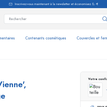
Inscrivez-vous maintenant à la newsletter et économisez 5,- €
mentaires
Contenants cosmétiques
Couvercles et fer
les
plus de 2.500 produits et 
Votre confi
Vienne',
Bouteilles Estal
ge