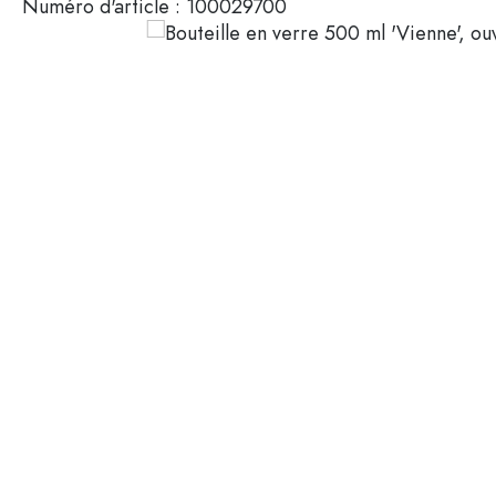
Numéro d'article :
100029700
Mignonnettes
Contenants cosmétiques
Bouteilles en verre 100 ml
Bouteilles en verre 200 ml
Contenants en plastique
Couvercles et fermetures
Bouteilles par fonction
Flacons compte-gouttes
Accessoires
Bouteilles à bouchon méca
Marques
Bouteilles par application
Secteurs
Bouteilles d'huile et de vina
Bouteilles de vin
Offres spéciales
Bouteilles de bière
Gourdes
Nouveautés
Flacons pharmaceutiques
Bouteilles de lait
Guide
Bouteilles d'alcool
Recettes