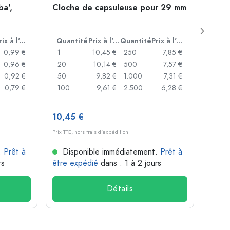
ba',
Cloche de capsuleuse pour 29 mm
Boute
Juice
ouver
Prix à l'unité
Quantité
Prix à l'unité
Quantité
Prix à l'unité
Quan
0,99 €
1
10,45 €
250
7,85 €
1
0,96 €
20
10,14 €
500
7,57 €
24
0,92 €
50
9,82 €
1.000
7,31 €
72
0,79 €
100
9,61 €
2.500
6,28 €
120
10,45 €
1,36 
Prix TTC, hors frais d'expédition
Prix TTC,
.
Prêt à
Disponible immédiatement.
Prêt à
Dis
rs
être expédié
dans : 1 à 2 jours
être 
Détails