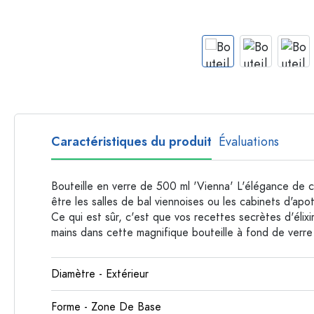
Bouteilles par forme
Bouteilles apothicaire
Bouteilles à anse
Bouteilles à goulot long
Bouteilles polygonales
Bouteilles par matière
Bouteilles en verre
Caractéristiques du produit
Évaluations
Bouteilles en plastique
Bouteille en verre de 500 ml 'Vienna' L'élégance de c
être les salles de bal viennoises ou les cabinets d'ap
Ce qui est sûr, c'est que vos recettes secrètes d'élix
mains dans cette magnifique bouteille à fond de verre
Diamètre - Extérieur
Forme - Zone De Base