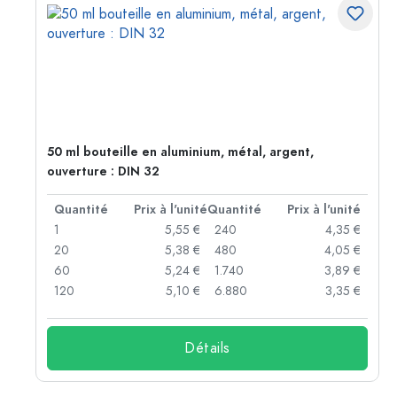
50 ml bouteille en aluminium, métal, argent,
ouverture : DIN 32
té
Quantité
Prix à l'unité
Quantité
Prix à l'unité
 €
1
5,55 €
240
4,35 €
 €
20
5,38 €
480
4,05 €
 €
60
5,24 €
1.740
3,89 €
 €
120
5,10 €
6.880
3,35 €
Détails