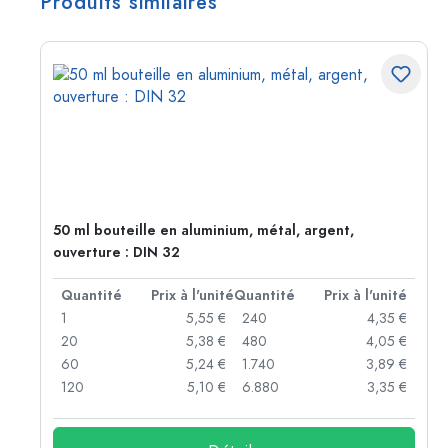
Produits similaires
50 ml bouteille en aluminium, métal, argent,
ouverture : DIN 32
té
Quantité
Prix à l'unité
Quantité
Prix à l'unité
 €
1
5,55 €
240
4,35 €
 €
20
5,38 €
480
4,05 €
 €
60
5,24 €
1.740
3,89 €
 €
120
5,10 €
6.880
3,35 €