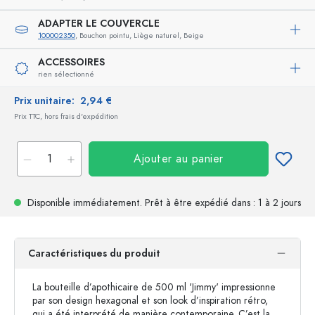
ADAPTER LE COUVERCLE
100002350
, Bouchon pointu, Liège naturel, Beige
ACCESSOIRES
rien sélectionné
Prix unitaire:
2,94 €
Prix TTC, hors frais d'expédition
Ajouter au panier
Disponible immédiatement.
Prêt à être expédié
dans : 1 à 2 jours
Caractéristiques du produit
La bouteille d’apothicaire de 500 ml 'Jimmy' impressionne
par son design hexagonal et son look d’inspiration rétro,
qui a été interprété de manière contemporaine. C’est la