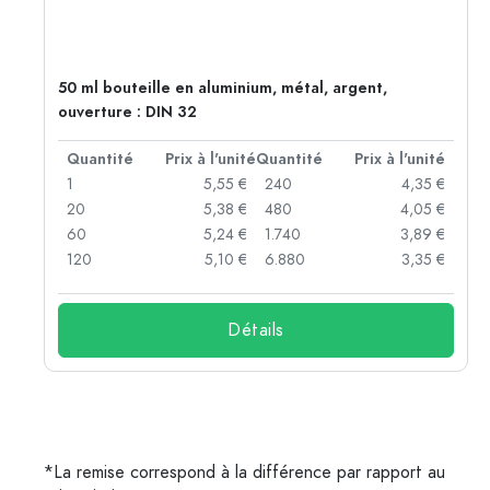
50 ml bouteille en aluminium, métal, argent,
ouverture : DIN 32
té
Quantité
Prix à l'unité
Quantité
Prix à l'unité
 €
1
5,55 €
240
4,35 €
 €
20
5,38 €
480
4,05 €
 €
60
5,24 €
1.740
3,89 €
 €
120
5,10 €
6.880
3,35 €
Détails
*La remise correspond à la différence par rapport au