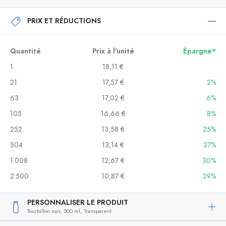
PRIX ET RÉDUCTIONS
Quantité
Prix à l'unité
Épargne*
1
18,11 €
21
17,57 €
2%
63
17,02 €
6%
105
16,66 €
8%
252
13,58 €
25%
504
13,14 €
27%
1.008
12,67 €
30%
2.500
10,87 €
39%
PERSONNALISER LE PRODUIT
Tourbillon noir,
500 ml,
Transparent