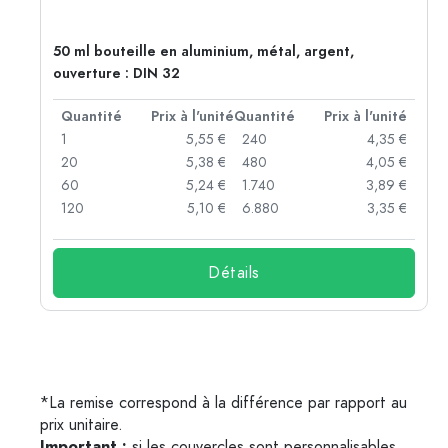
50 ml bouteille en aluminium, métal, argent,
ouverture : DIN 32
té
Quantité
Prix à l'unité
Quantité
Prix à l'unité
 €
1
5,55 €
240
4,35 €
 €
20
5,38 €
480
4,05 €
 €
60
5,24 €
1.740
3,89 €
 €
120
5,10 €
6.880
3,35 €
Détails
*La remise correspond à la différence par rapport au
prix unitaire.
Important :
si les couvercles sont personnalisables,