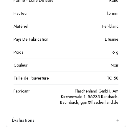
Forme - Zone De Base
Rond
Hauteur
15
mm
Matériel
Fer-blanc
Pays De Fabrication
Lituanie
Poids
6
g
Couleur
Noir
Taille de l'ouverture
TO 58
Fabricant
Flaschenland GmbH, Am
Kirchenwald 1, 56235 Ransbach-
Baumbach,
gpsr@flaschenland.de
Évaluations