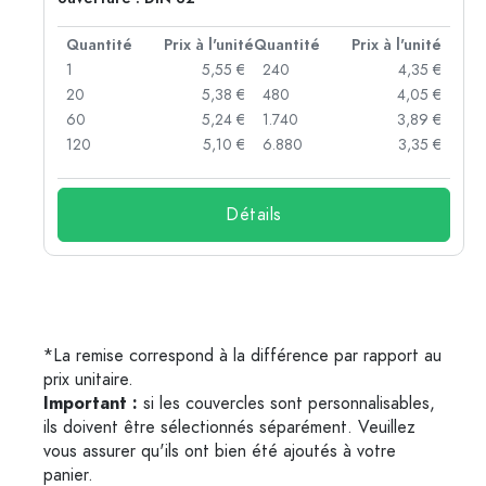
té
Quantité
Prix à l'unité
Quantité
Prix à l'unité
 €
1
5,55 €
240
4,35 €
 €
20
5,38 €
480
4,05 €
 €
60
5,24 €
1.740
3,89 €
 €
120
5,10 €
6.880
3,35 €
Détails
*La remise correspond à la différence par rapport au
prix unitaire.
Important :
si les couvercles sont personnalisables,
ils doivent être sélectionnés séparément. Veuillez
vous assurer qu'ils ont bien été ajoutés à votre
panier.