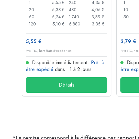
,93 €
1
5,55 €
240
4,35 €
1
,88 €
20
5,38 €
480
4,05 €
10
,85 €
60
5,24 €
1.740
3,89 €
50
,74 €
120
5,10 €
6.880
3,35 €
5,55 €
3,79 €
Prix TTC, hors frais d'expédition
Prix TTC, hor
rêt à
Disponible immédiatement.
Prêt à
Dispo
être expédié
dans : 1 à 2 jours
être exp
Détails
*La remise correspond à la différence par rapport a