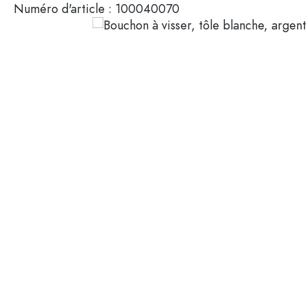
Numéro d'article :
100040070
Mignonnettes
Contenants cosmétiques
Bouteilles en verre 100 ml
Bouteilles en verre 200 ml
Contenants en plastique
Couvercles et fermetures
Bouteilles par fonction
Flacons compte-gouttes
Accessoires
Bouteilles à bouchon méca
Marques
Bouteilles par application
Secteurs
Bouteilles d'huile et de vina
Bouteilles de vin
Offres spéciales
Bouteilles de bière
Gourdes
Nouveautés
Flacons pharmaceutiques
Bouteilles de lait
Guide
Bouteilles d'alcool
Recettes