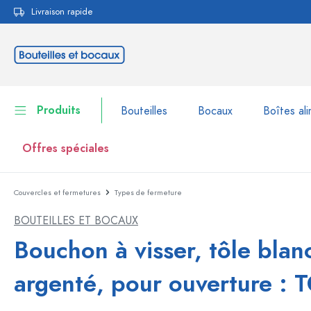
Livraison rapide
echerche
Passer à la navigation principale
Produits
Bouteilles
Bocaux
Boîtes ali
Offres spéciales
Couvercles et fermetures
Types de fermeture
Bouteilles
Voir la catégorie Bouteil
BOUTEILLES ET BOCAUX
Bocaux
Bouteilles par marque
Bouchon à visser, tôle blan
Bouteilles WECK
Boîtes alimentaires
argenté, pour ouverture : 
Vaisselle
Bouteilles par volume