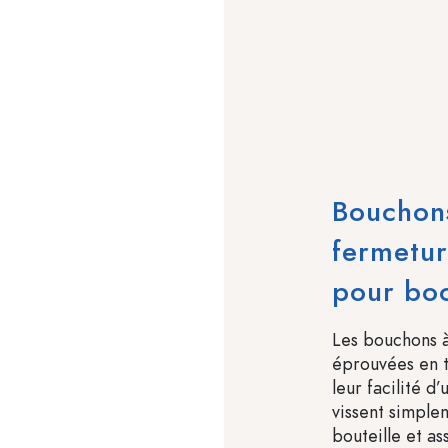
Bouchons
fermetur
pour boc
Les bouchons à
éprouvées en t
leur facilité d’
vissent simplem
bouteille et as