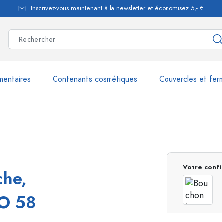
Inscrivez-vous maintenant à la newsletter et économisez 5,- €
mentaires
Contenants cosmétiques
Couvercles et fer
les
plus de 2.500 produits et 
Votre confi
che,
Bouteilles Estal
TO 58