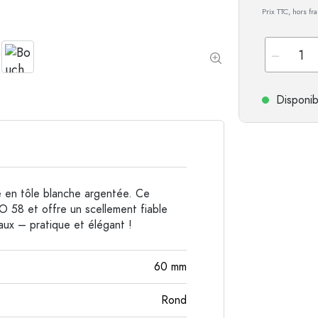
Prix TTC, hors fr
Bouteilles de forme spéciale
Bouteilles cylindriqu
Bouteilles à épaulement rond
Dames-jeannes
Flasques
Bouteilles à col large
Disponib
Bouteilles en grès
Bouteilles en aluminium
é en tôle blanche argentée. Ce
O 58 et offre un scellement fiable
aux – pratique et élégant !
60
mm
Rond