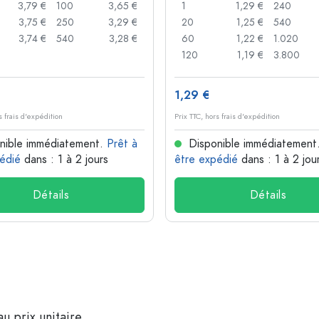
3,79 €
100
3,65 €
1
1,29 €
240
3,75 €
250
3,29 €
20
1,25 €
540
3,74 €
540
3,28 €
60
1,22 €
1.020
120
1,19 €
3.800
1,29 €
s frais d'expédition
Prix TTC, hors frais d'expédition
nible immédiatement.
Prêt à
Disponible immédiatement
édié
dans : 1 à 2 jours
être expédié
dans : 1 à 2 jou
Détails
Détails
u prix unitaire.