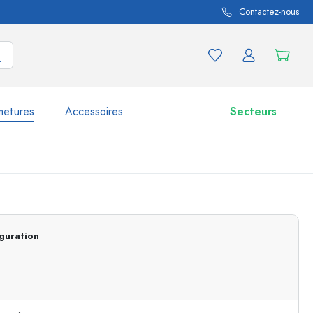
Contactez-nous
metures
Accessoires
Secteurs
variations de produits
Bocaux
Découvrir maintenant
guration
Acheter maintenant