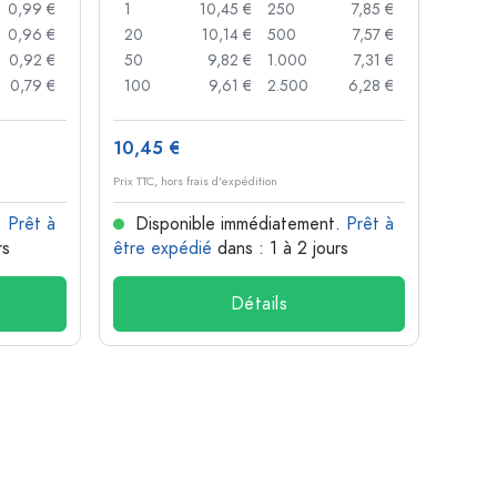
0,99 €
1
10,45 €
250
7,85 €
1
0,96 €
20
10,14 €
500
7,57 €
24
0,92 €
50
9,82 €
1.000
7,31 €
72
0,79 €
100
9,61 €
2.500
6,28 €
120
10,45 €
1,36 
Prix TTC, hors frais d'expédition
Prix TTC,
.
Prêt à
Disponible immédiatement.
Prêt à
Dis
rs
être expédié
dans : 1 à 2 jours
être 
Détails