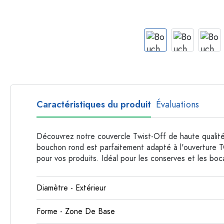
Bouteilles par forme
Bouteilles apothicaire
Bouteilles à anse
Bouteilles à goulot long
Bouteilles polygonales
Bouteilles par matière
Bouteilles en verre
Caractéristiques du produit
Évaluations
Bouteilles en plastique
Découvrez notre couvercle Twist-Off de haute qualit
bouchon rond est parfaitement adapté à l'ouverture T
pour vos produits. Idéal pour les conserves et les boc
Diamètre - Extérieur
Forme - Zone De Base