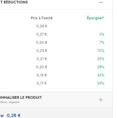
ET RÉDUCTIONS
750 ml
1000 ml
Prix à l'unité
Épargne*
0,28 €
0,27 €
3%
0,26 €
7%
0,25 €
10%
0,21 €
25%
0,20 €
28%
f
0,18 €
35%
0,17 €
39%
es
ONNALISER LE PRODUIT
-blanc,
Argenté
ire:
0,28 €