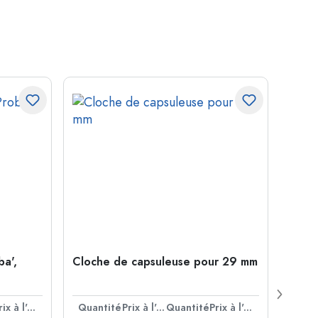
ba',
Cloche de capsuleuse pour 29 mm
Boute
Juice
ouver
Prix à l'unité
Quantité
Prix à l'unité
Quantité
Prix à l'unité
Quan