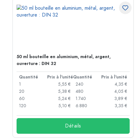
50 ml bouteille en aluminium, métal, argent,
ouverture : DIN 32
té
Quantité
Prix à l'unité
Quantité
Prix à l'unité
 €
1
5,55 €
240
4,35 €
 €
20
5,38 €
480
4,05 €
 €
60
5,24 €
1.740
3,89 €
 €
120
5,10 €
6.880
3,35 €
Détails