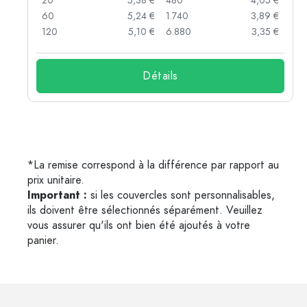
 €
20
5,38 €
480
4,05 €
 €
60
5,24 €
1.740
3,89 €
 €
120
5,10 €
6.880
3,35 €
Détails
*La remise correspond à la différence par rapport au
prix unitaire.
Important :
si les couvercles sont personnalisables,
ils doivent être sélectionnés séparément. Veuillez
vous assurer qu'ils ont bien été ajoutés à votre
panier.