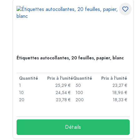
Étiquettes autocollantes, 20 feuilles, papier, blanc
té
Quantité
Prix à l'unité
Quantité
Prix à l'unité
 €
1
25,29 €
50
23,27 €
 €
10
24,54 €
100
18,96 €
 €
20
23,78 €
200
18,33 €
Détails