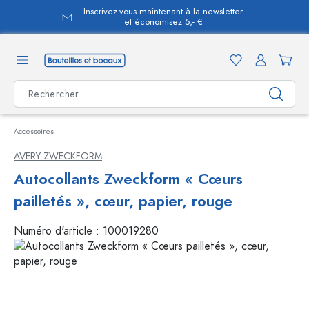
Inscrivez-vous maintenant à la newsletter
tenu principal
et économisez 5,- €
Accessoires
AVERY ZWECKFORM
Autocollants Zweckform « Cœurs
pailletés », cœur, papier, rouge
Numéro d'article :
100019280