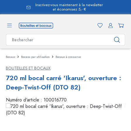
Inscrivez-vous maintenant à la newsletter
tenu principal
et économisez 5,- €
Bocaux
Bocaux par utilisation
Bocaux à conserve
BOUTEILLES ET BOCAUX
720 ml bocal carré 'Ikarus', ouverture :
Deep-Twist-Off (DTO 82)
Numéro d'article :
100016770