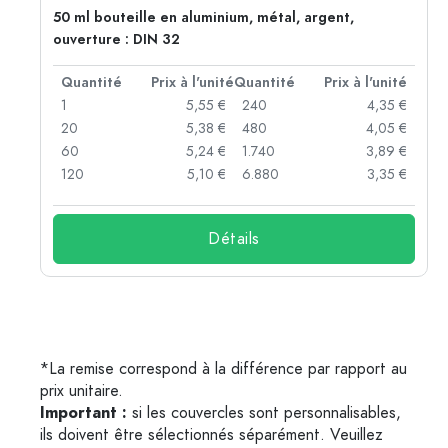
50 ml bouteille en aluminium, métal, argent,
ouverture : DIN 32
té
Quantité
Prix à l'unité
Quantité
Prix à l'unité
 €
1
5,55 €
240
4,35 €
 €
20
5,38 €
480
4,05 €
 €
60
5,24 €
1.740
3,89 €
 €
120
5,10 €
6.880
3,35 €
Détails
*La remise correspond à la différence par rapport au
prix unitaire.
Important :
si les couvercles sont personnalisables,
ils doivent être sélectionnés séparément. Veuillez