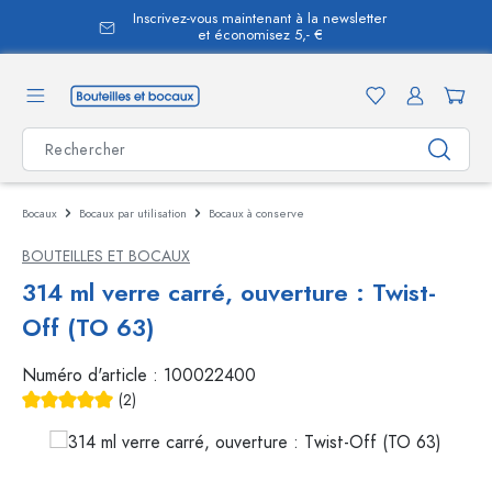
Inscrivez-vous maintenant à la newsletter
tenu principal
et économisez 5,- €
Bocaux
Bocaux par utilisation
Bocaux à conserve
BOUTEILLES ET BOCAUX
314 ml verre carré, ouverture : Twist-
Off (TO 63)
Numéro d'article :
100022400
(2)
Note moyenne de 5 sur 5 étoiles