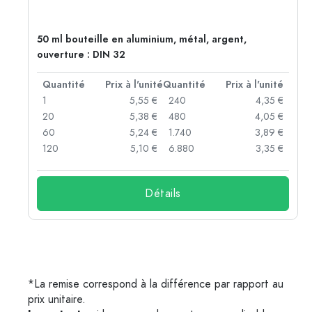
50 ml bouteille en aluminium, métal, argent,
ouverture : DIN 32
té
Quantité
Prix à l'unité
Quantité
Prix à l'unité
 €
1
5,55 €
240
4,35 €
 €
20
5,38 €
480
4,05 €
 €
60
5,24 €
1.740
3,89 €
 €
120
5,10 €
6.880
3,35 €
Détails
*La remise correspond à la différence par rapport au
prix unitaire.