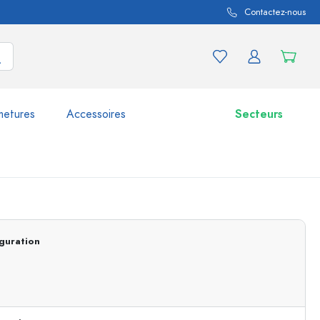
Contactez-nous
metures
Accessoires
Secteurs
variations de produits
Bocaux
Découvrir maintenant
guration
Acheter maintenant