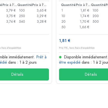
té
Prix à l'unité
Quantité
Prix à l'unité
Quantité
Prix à l'unité
Quantité
3,79 €
100
3,65 €
1
1,81 €
100
3,75 €
250
3,29 €
10
1,74 €
200
3,74 €
540
3,28 €
20
1,70 €
500
50
1,66 €
1,81 €
s frais d'expédition
Prix TTC, hors frais d'expédition
nible immédiatement.
Prêt à
Disponible immédiatement
édié
dans : 1 à 2 jours
être expédié
dans : 1 à 2 jou
Détails
Détails