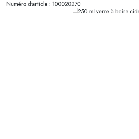
Numéro d'article :
100020270
Mignonnettes
Contenants cosmétiques
Bouteilles en verre 100 ml
Bouteilles en verre 200 ml
Contenants en plastique
Couvercles et fermetures
Bouteilles par fonction
Flacons compte-gouttes
Accessoires
Bouteilles à bouchon méca
Marques
Bouteilles par application
Secteurs
Bouteilles d'huile et de vina
Bouteilles de vin
Offres spéciales
Bouteilles de bière
Gourdes
Nouveautés
Flacons pharmaceutiques
Bouteilles de lait
Guide
Bouteilles d'alcool
Recettes