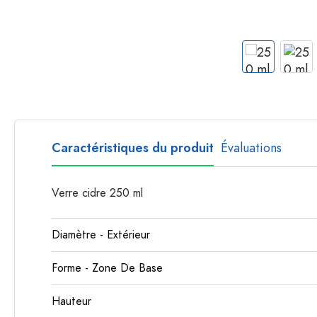
Bouteilles par forme
Bouteilles apothicaire
Bouteilles à anse
Bouteilles à goulot long
Bouteilles polygonales
Bouteilles par matière
Bouteilles en verre
Caractéristiques du produit
Évaluations
Bouteilles en plastique
Verre cidre 250 ml
Diamètre - Extérieur
Forme - Zone De Base
Hauteur