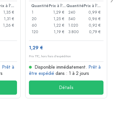
Prix à l'unité
Quantité
Prix à l'unité
Quantité
Prix à l'unité
Quan
1,35 €
1
1,29 €
240
0,99 €
1
1,31 €
20
1,25 €
540
0,96 €
20
1,26 €
60
1,22 €
1.020
0,92 €
50
120
1,19 €
3.800
0,79 €
100
1,29 €
10,4
Prix TTC, hors frais d'expédition
Prix TTC,
.
Prêt à
Disponible immédiatement.
Prêt à
Dis
rs
être expédié
dans : 1 à 2 jours
être 
Détails