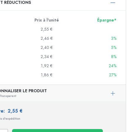
ET RÉDUCTIONS
750 ml
1000 ml
Prix à l'unité
Épargne*
2,55 €
2,46 €
3%
2,40 €
5%
2,34 €
8%
1,92 €
24%
1,86 €
27%
f
ONNALISER LE PRODUIT
Transparent
es
ire:
2,55 €
ais d'expédition
Exemple de présentation