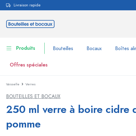
Livraison rapide
echerche
Passer à la navigation principale
Produits
Bouteilles
Bocaux
Boîtes ali
Offres spéciales
Vaisselle
Verres
Bouteilles
Voir la catégorie Bouteil
BOUTEILLES ET BOCAUX
Bocaux
Bouteilles par marque
250 ml verre à boire cidre 
Bouteilles WECK
Boîtes alimentaires
pomme
Vaisselle
Bouteilles par volume