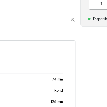
Bouteilles de forme spéciale
Bouteilles cylindriqu
Bouteilles à épaulement rond
Dames-jeannes
Disponib
Flasques
Bouteilles à col large
Bouteilles en grès
Bouteilles en aluminium
74
mm
Rond
126
mm