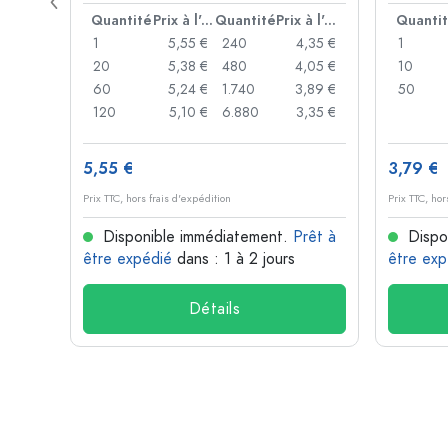
levier
Prix à l'unité
Quantité
Prix à l'unité
Quantité
Prix à l'unité
Quanti
,06 €
1
5,55 €
240
4,35 €
1
,05 €
20
5,38 €
480
4,05 €
10
,04 €
60
5,24 €
1.740
3,89 €
50
,03 €
120
5,10 €
6.880
3,35 €
5,55 €
3,79 €
Prix TTC, hors frais d'expédition
Prix TTC, hor
rêt à
Disponible immédiatement.
Prêt à
Dispo
être expédié
dans : 1 à 2 jours
être exp
Détails