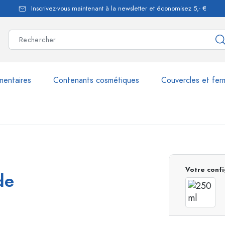
Inscrivez-vous maintenant à la newsletter et économisez 5,- €
mentaires
Contenants cosmétiques
Couvercles et fer
les
plus de 2.500 produits et 
Votre confi
de
Bouteilles Estal