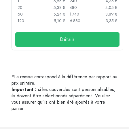
 €
1
5,55 €
240
4,35 €
 €
20
5,38 €
480
4,05 €
 €
60
5,24 €
1.740
3,89 €
 €
120
5,10 €
6.880
3,35 €
Détails
*La remise correspond à la différence par rapport au
prix unitaire.
Important :
si les couvercles sont personnalisables,
ils doivent être sélectionnés séparément. Veuillez
vous assurer qu'ils ont bien été ajoutés à votre
panier.