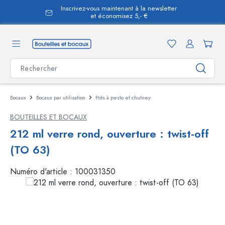
Inscrivez-vous maintenant à la newsletter
tenu principal
et économisez 5,- €
Bocaux
Bocaux par utilisation
Pots à pesto et chutney
BOUTEILLES ET BOCAUX
212 ml verre rond, ouverture : twist-off
(TO 63)
Numéro d'article :
100031350