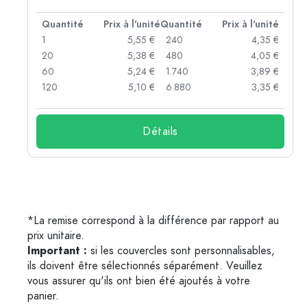
té
Quantité
Prix à l'unité
Quantité
Prix à l'unité
 €
1
5,55 €
240
4,35 €
 €
20
5,38 €
480
4,05 €
 €
60
5,24 €
1.740
3,89 €
 €
120
5,10 €
6.880
3,35 €
Détails
*La remise correspond à la différence par rapport au
prix unitaire.
Important :
si les couvercles sont personnalisables,
ils doivent être sélectionnés séparément. Veuillez
vous assurer qu'ils ont bien été ajoutés à votre
panier.