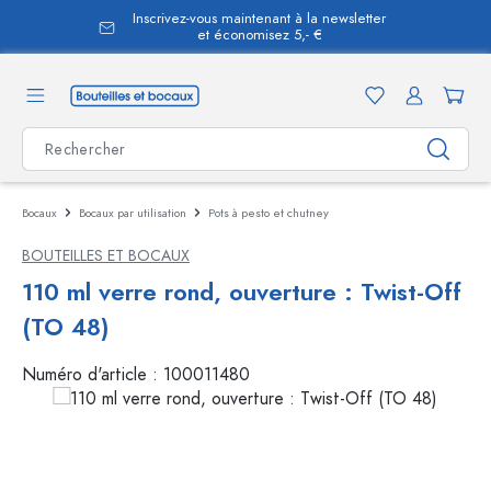
Inscrivez-vous maintenant à la newsletter
tenu principal
et économisez 5,- €
Bocaux
Bocaux par utilisation
Pots à pesto et chutney
BOUTEILLES ET BOCAUX
110 ml verre rond, ouverture : Twist-Off
(TO 48)
Numéro d'article :
100011480