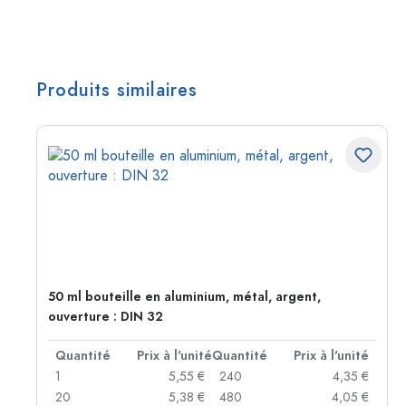
Produits similaires
50 ml bouteille en aluminium, métal, argent,
ouverture : DIN 32
té
Quantité
Prix à l'unité
Quantité
Prix à l'unité
 €
1
5,55 €
240
4,35 €
 €
20
5,38 €
480
4,05 €