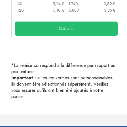
 €
60
5,24 €
1.740
3,89 €
 €
120
5,10 €
6.880
3,35 €
Détails
*La remise correspond à la différence par rapport au
prix unitaire.
Important :
si les couvercles sont personnalisables,
ils doivent être sélectionnés séparément. Veuillez
vous assurer qu'ils ont bien été ajoutés à votre
panier.