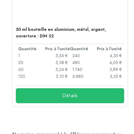
50 ml bouteille en aluminium, métal, argent,
ouverture : DIN 32
té
Quantité
Prix à l'unité
Quantité
Prix à l'unité
 €
1
5,55 €
240
4,35 €
 €
20
5,38 €
480
4,05 €
 €
60
5,24 €
1.740
3,89 €
 €
120
5,10 €
6.880
3,35 €
Détails