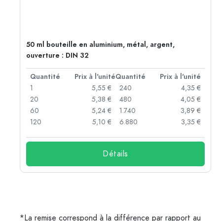
50 ml bouteille en aluminium, métal, argent,
ouverture : DIN 32
té
Quantité
Prix à l'unité
Quantité
Prix à l'unité
 €
1
5,55 €
240
4,35 €
 €
20
5,38 €
480
4,05 €
 €
60
5,24 €
1.740
3,89 €
 €
120
5,10 €
6.880
3,35 €
Détails
*La remise correspond à la différence par rapport au