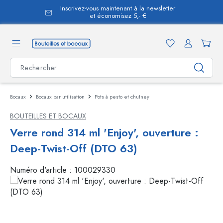
Inscrivez-vous maintenant à la newsletter
tenu principal
et économisez 5,- €
Bocaux
Bocaux par utilisation
Pots à pesto et chutney
BOUTEILLES ET BOCAUX
Verre rond 314 ml 'Enjoy', ouverture :
Deep-Twist-Off (DTO 63)
Numéro d'article :
100029330