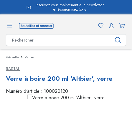
Inscrivez-vous maintenant à la newsletter
tenu principal
et économisez 5,- €
Vaisselle
Verres
RASTAL
Verre à boire 200 ml 'Altbier', verre
Numéro d'article :
100020120