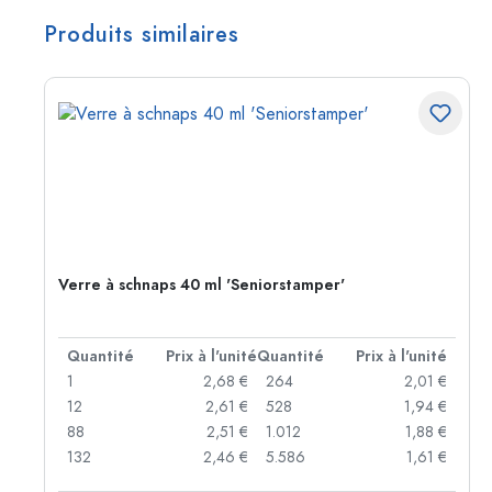
Produits similaires
Verre à schnaps 40 ml 'Seniorstamper'
té
Quantité
Prix à l'unité
Quantité
Prix à l'unité
 €
1
2,68 €
264
2,01 €
 €
12
2,61 €
528
1,94 €
 €
88
2,51 €
1.012
1,88 €
132
2,46 €
5.586
1,61 €