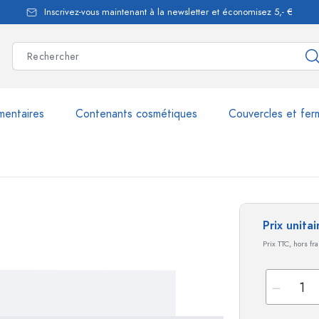
Inscrivez-vous maintenant à la newsletter et économisez 5,- €
mentaires
Contenants cosmétiques
Couvercles et fer
les
plus de 2.500 produits et 
Prix unita
Prix TTC, hors fr
Bouteilles Estal