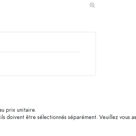
Bouteilles de forme spéciale
Bouteilles cylindriqu
Bouteilles à épaulement rond
Dames-jeannes
Flasques
Bouteilles à col large
Bouteilles en grès
Bouteilles en aluminium
u prix unitaire.
ils doivent être sélectionnés séparément. Veuillez vous as