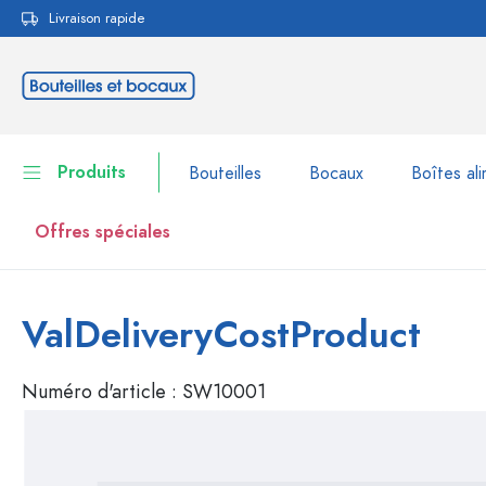
Livraison rapide
echerche
Passer à la navigation principale
Produits
Bouteilles
Bocaux
Boîtes ali
Offres spéciales
Bouteilles
Voir la catégorie Bouteil
ValDeliveryCostProduct
Bocaux
Bouteilles par marque
Numéro d'article :
SW10001
Bouteilles WECK
Boîtes alimentaires
Vaisselle
Bouteilles par volume