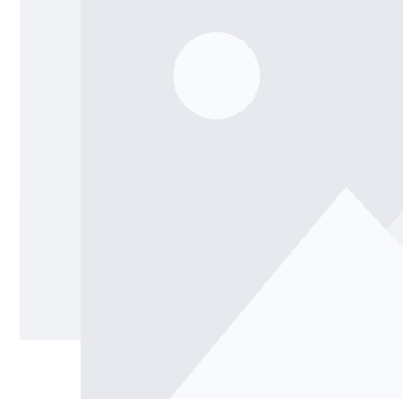
Mignonnettes
Contenants cosmétiques
Bouteilles en verre 100 ml
Bouteilles en verre 200 ml
Contenants en plastique
Couvercles et fermetures
Bouteilles par fonction
Flacons compte-gouttes
Accessoires
Bouteilles à bouchon méca
Marques
Bouteilles par application
Secteurs
Bouteilles d'huile et de vina
Bouteilles de vin
Offres spéciales
Bouteilles de bière
Gourdes
Nouveautés
Flacons pharmaceutiques
Bouteilles de lait
Guide
Bouteilles d'alcool
Recettes