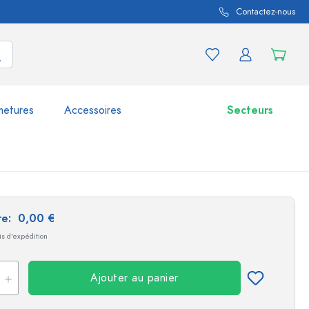
Contactez-nous
metures
Accessoires
Secteurs
variations de produits
Bocaux
ire:
0,00 €
Découvrir maintenant
ais d'expédition
Acheter maintenant
Ajouter au panier