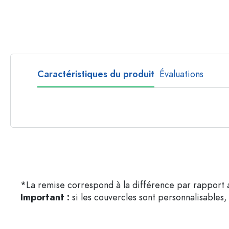
Bouteilles par forme
Bouteilles apothicaire
Bouteilles à anse
Bouteilles à goulot long
Bouteilles polygonales
Caractéristiques du produit
Évaluations
Bouteilles par matière
Bouteilles en verre
Bouteilles en plastique
*La remise correspond à la différence par rapport a
Important :
si les couvercles sont personnalisables, 