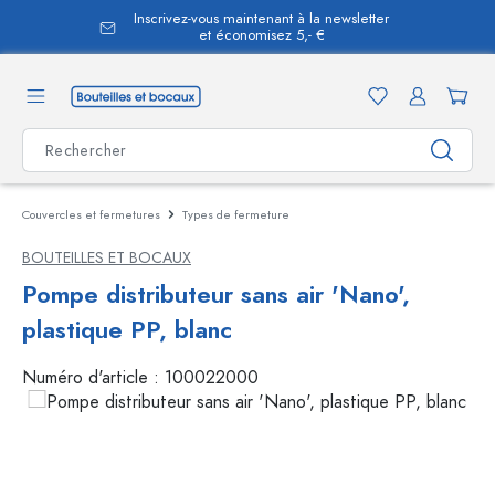
Inscrivez-vous maintenant à la newsletter
tenu principal
et économisez 5,- €
Couvercles et fermetures
Types de fermeture
BOUTEILLES ET BOCAUX
Pompe distributeur sans air 'Nano',
plastique PP, blanc
Numéro d'article :
100022000