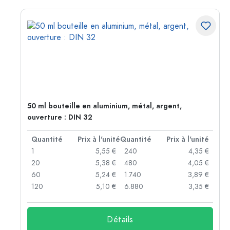
50 ml bouteille en aluminium, métal, argent,
ouverture : DIN 32
té
Quantité
Prix à l'unité
Quantité
Prix à l'unité
 €
1
5,55 €
240
4,35 €
 €
20
5,38 €
480
4,05 €
 €
60
5,24 €
1.740
3,89 €
 €
120
5,10 €
6.880
3,35 €
Détails