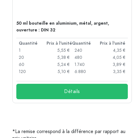
50 ml bouteille en aluminium, métal, argent,
ouverture : DIN 32
té
Quantité
Prix à l'unité
Quantité
Prix à l'unité
 €
1
5,55 €
240
4,35 €
 €
20
5,38 €
480
4,05 €
 €
60
5,24 €
1.740
3,89 €
 €
120
5,10 €
6.880
3,35 €
Détails
*La remise correspond à la différence par rapport au