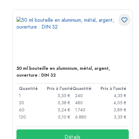
50 ml bouteille en aluminium, métal, argent,
ouverture : DIN 32
té
Quantité
Prix à l'unité
Quantité
Prix à l'unité
 €
1
5,55 €
240
4,35 €
 €
20
5,38 €
480
4,05 €
 €
60
5,24 €
1.740
3,89 €
 €
120
5,10 €
6.880
3,35 €
Détails