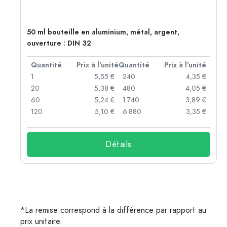
50 ml bouteille en aluminium, métal, argent,
ouverture : DIN 32
té
Quantité
Prix à l'unité
Quantité
Prix à l'unité
 €
1
5,55 €
240
4,35 €
 €
20
5,38 €
480
4,05 €
 €
60
5,24 €
1.740
3,89 €
 €
120
5,10 €
6.880
3,35 €
Détails
*La remise correspond à la différence par rapport au
prix unitaire.