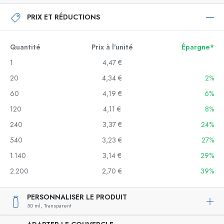
PRIX ET RÉDUCTIONS
Quantité
Prix à l'unité
Épargne*
1
4,47 €
20
4,34 €
2%
60
4,19 €
6%
120
4,11 €
8%
240
3,37 €
24%
540
3,23 €
27%
1.140
3,14 €
29%
2.200
2,70 €
39%
PERSONNALISER LE PRODUIT
50 ml,
Transparent